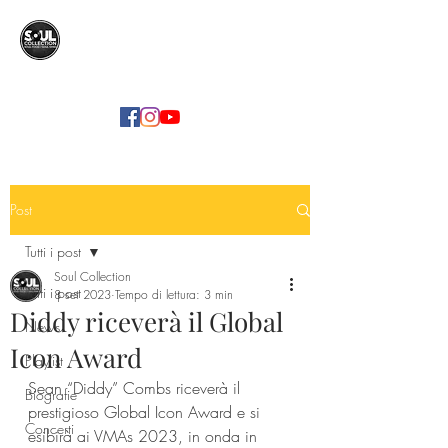
SOUL COLLECTION
Soul Food | Soul Mind
Post
Tutti i post
Soul Collection
Tutti i post
8 set 2023
Tempo di lettura: 3 min
Diddy riceverà il Global
News
Icon Award
Playlist
Sean “Diddy” Combs riceverà il 
Biografie
prestigioso Global Icon Award e si 
Concerti
esibirà ai VMAs 2023, in onda in 