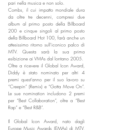
pari nella musica e non solo.  
Combs, il cui impatto mondiale dura 
da oltre tre decenni, compresi due 
album al primo posto della Billboard 
200 e cinque singoli al primo posto 
della Billboard Hot 100, farà anche un 
attesissimo ritorno sull’iconico palco di 
MTV. Questa sarà la sua prima 
esibizione ai VMAs dal lontano 2005.
Oltre a ricevere il Global Icon Award, 
Diddy è stato nominato per altri 4 
premi quest’anno per il suo lavoro su 
“Creepin” (Remix) e “Gotta Move On”. 
Le sue nomination includono 2 premi 
per “Best Collaboration”, oltre a “Best 
Rap” e “Best R&B”.
Il Global Icon Award, nato dagli 
Europe Music Awards (EMAs) di MTV, 