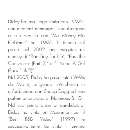
Diddy ha una lunga storia con i VMAs, 
con momenti memorabili che risalgono 
al suo debutto con “Mo Money Mo 
Problems” nel 1997. È tornato sul 
palco nel 2002 per eseguire un 
medley di “Bad Boy For Life”, “Pass the 
Courvoisier (Part 2)” e “I Need A Girl 
(Parts 1 & 2)”. 
Nel 2005, Diddy ha presentato i VMAs 
da Miami, dirigendo un’orchestra in 
un’esibizione con Snoop Dogg ed una 
performance video di Notorious B.I.G. 
Nel suo primo anno di candidatura, 
Diddy ha vinto un Moonman per il 
“Best R&B Video” (1997) e 
successivamente ha vinto il premio 