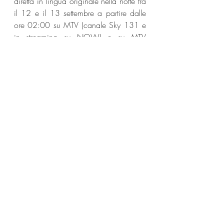
diretta in lingua originale nella notte tra 
il 12 e il 13 settembre a partire dalle 
ore 02:00 su MTV (canale Sky 131 e 
in streaming su NOW) e su MTV 
Music (canale Sky 132 e 704) e sarà 
anticipato dal pre-show a partire dalle 
00.30.
Le repliche sottotitolate andranno in 
onda su MTV (canale Sky 131 e in 
streaming su NOW) il 13 settembre 
alle 22, il 15 settembre alle 23.55 e il 
17 settembre alle 7.35, su MTV Music 
(canale Sky 132 e 704) il 13 
settembre alle 22.00 con la replica del 
pre-show e alle 23.30 lo show 
integrale, il 14 settembre alle 12.00, il 
15 settembre alle 22.00, il 16 
settembre alle 19.00 e il 17 settembre 
alle 13.00 e su VH1 (Canale Sky 715) 