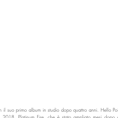
n il suo primo album in studio dopo quattro anni. Hello Poi
 2018, Platinum Fire, che è stato ampliato mesi dopo c