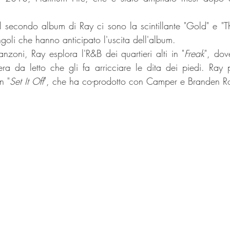
l secondo album di Ray ci sono la scintillante "Gold" e "
goli che hanno anticipato l'uscita dell'album.
nzoni, Ray esplora l'R&B dei quartieri alti in "
Freak
", dov
ra da letto che gli fa arricciare le dita dei piedi. Ray 
n "
Set It Off
", che ha co-prodotto con Camper e Branden R