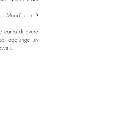
The Mood" con D 
e canta di avere 
poi aggiunge un 
owell.