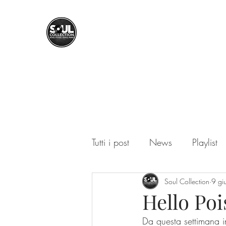
SOUL COLLECTION
Soul Food | Soul Mind
Tutti i post
News
Playlist
Soul Collection
9 gi
Hello Poi
Da questa settimana in