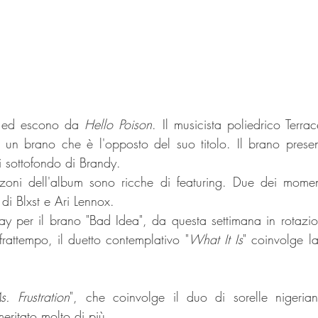
no ed escono da 
Hello Poison
. Il musicista poliedrico Terra
, un brano che è l'opposto del suo titolo. Il brano presen
i sottofondo di Brandy.
zoni dell'album sono ricche di featuring. Due dei moment
i di Blxst e Ari Lennox.
Ray per il brano "Bad Idea", da questa settimana in rotazio
frattempo, il duetto contemplativo "
What It Is
" coinvolge l
s. Frustration
", che coinvolge il duo di sorelle nigerian
ritato molto di più. 