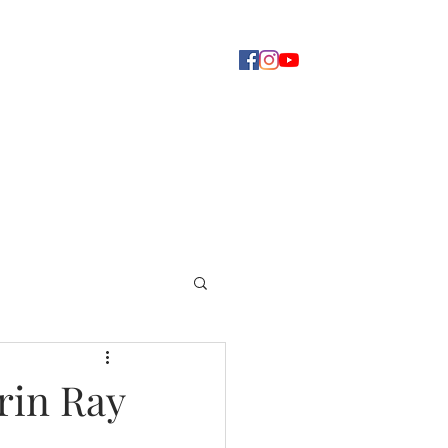
Concerti
Dove ascoltarci
Altro
rin Ray