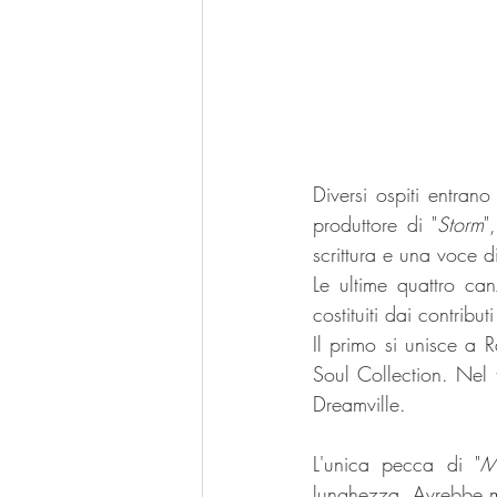
Diversi ospiti entra
produttore di "
Storm
"
scrittura e una voce d
Le ultime quattro can
costituiti dai contribut
Il primo si unisce a 
Soul Collection. Nel 
Dreamville. 
L'unica pecca di "
M
lunghezza. Avrebbe me