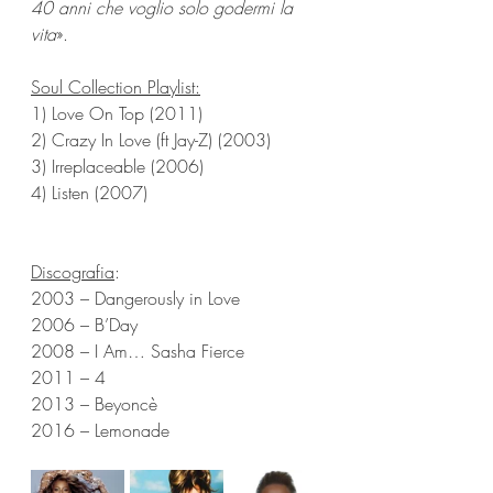
40 anni che voglio solo godermi la 
vita
».
Soul Collection Playlist:
1) Love On Top (2011)
2) Crazy In Love (ft Jay-Z) (2003)
3) Irreplaceable (2006)
4) Listen (2007)
Discografia
:
2003 – Dangerously in Love
2006 – B’Day
2008 – I Am… Sasha Fierce
2011 – 4 
2013 – Beyoncè
2016 – Lemonade