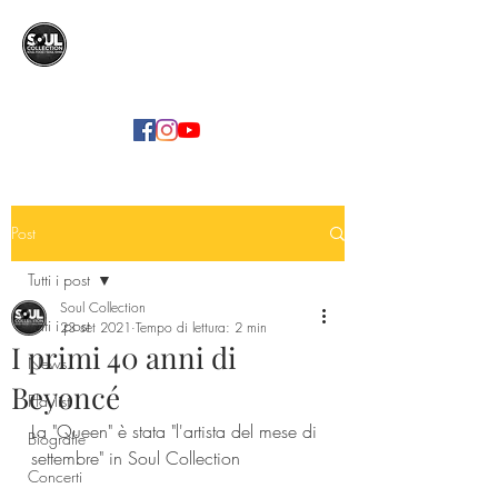
SOUL COLLECTION
Soul Food | Soul Mind
Post
Tutti i post
Soul Collection
Tutti i post
23 set 2021
Tempo di lettura: 2 min
I primi 40 anni di
News
Beyoncé
Playlist
La "Queen" è stata "l'artista del mese di 
Biografie
settembre" in Soul Collection
Concerti