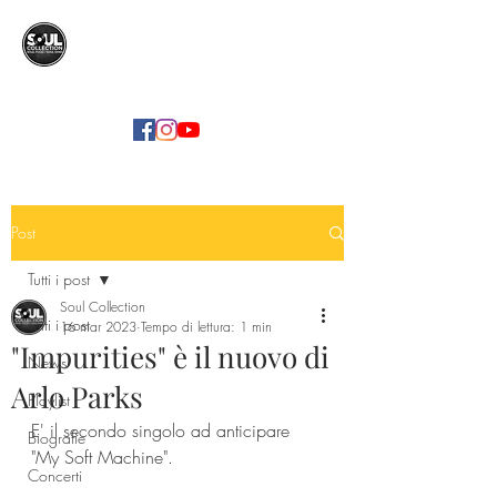
SOUL COLLECTION
Soul Food | Soul Mind
Post
Tutti i post
Soul Collection
Tutti i post
16 mar 2023
Tempo di lettura: 1 min
"Impurities" è il nuovo di
News
Arlo Parks
Playlist
E' il secondo singolo ad anticipare 
Biografie
"My Soft Machine".
Concerti