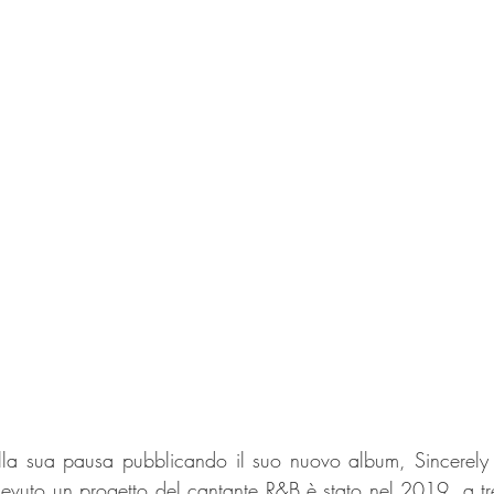
la sua pausa pubblicando il suo nuovo album, Sincerely F
evuto un progetto del cantante R&B è stato nel 2019, a tre 