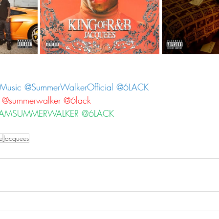
sMusic @SummerWalkerOfficial @6LACK
s @summerwalker @6lack
s @IAMSUMMERWALKER @6LACK
e
Jacquees