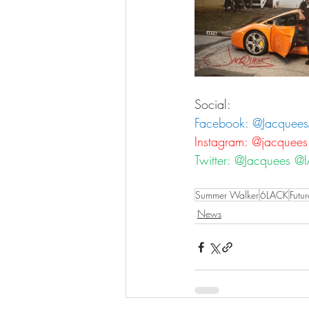
Social:
Facebook: @Jacquee
Instagram: @jacquee
Twitter: @Jacquee
Summer Walker
6LACK
Futur
News