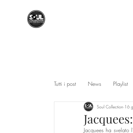
SOUL COLLECTION
Soul Food | Soul Mind
Tutti i post
News
Playlist
Soul Collection
16 
Jacquees:
Jacquees ha svelato l'