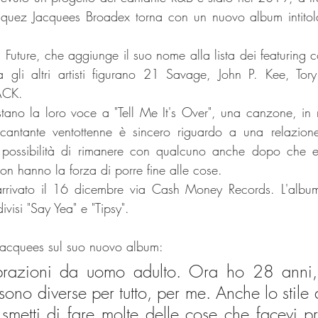
iquez Jacquees Broadex torna con un nuovo album intitol
 Future, che aggiunge il suo nome alla lista dei featuring c
a gli altri artisti figurano 21 Savage, John P. Kee, Tor
ACK.
stano la loro voce a "Tell Me It's Over", una canzone, in 
 cantante ventottenne è sincero riguardo a una relazione
possibilità di rimanere con qualcuno anche dopo che en
 non hanno la forza di porre fine alle cose.
arrivato il 16 dicembre via Cash Money Records. L'album 
visi "Say Yea" e "Tipsy".
 Jacquees sul suo nuovo album:
ibrazioni da uomo adulto. Ora ho 28 anni, 
ono diverse per tutto, per me. Anche lo stile di
smetti di fare molte delle cose che facevi pr