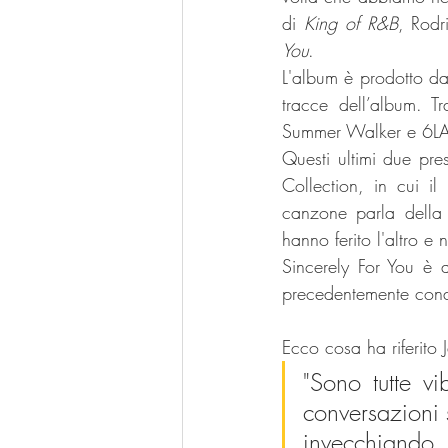
di 
King of R&B
, Rodr
You
. 
L'album è prodotto da
tracce dell’album. Tr
Summer Walker e 6L
Questi ultimi due pre
Collection, in cui il
canzone parla della 
hanno ferito l'altro e
Sincerely For You è 
precedentemente condi
Ecco cosa ha riferito
"Sono tutte v
conversazioni s
invecchiando, 