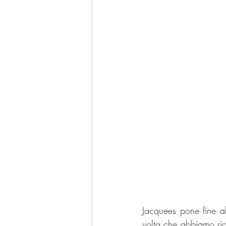
Jacquees pone fine al
volta che abbiamo ric