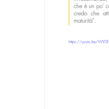
che è un po' co
credo che att
maturità".
https://youtu.be/WY0F