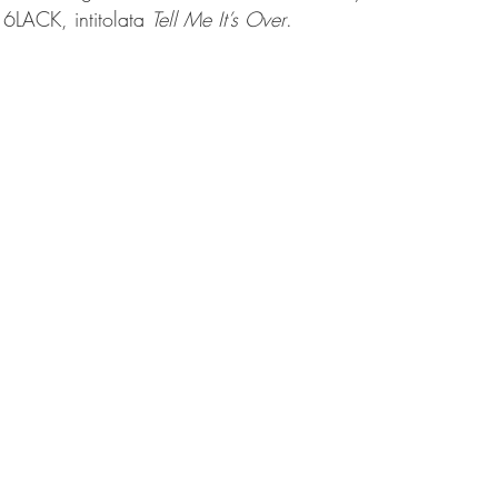
6LACK, intitolata 
Tell Me It’s Over
.