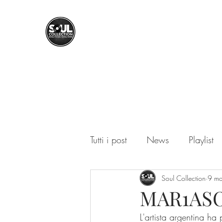
SOUL COLLECTION
Soul Food | Soul Mind
Tutti i post
News
Playlist
Soul Collection
9 m
MAR1ASOL
L'artista argentina h