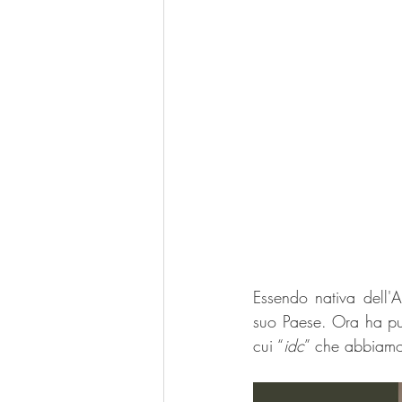
Essendo nativa dell'
suo Paese. Ora ha pu
cui “
idc
” che abbiamo 