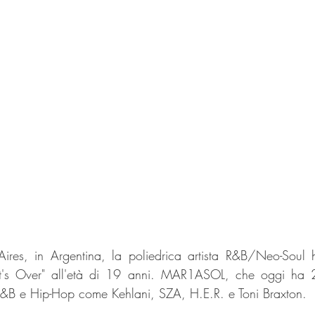
ires, in Argentina, la poliedrica artista R&B/Neo-Soul ha
It's Over" all'età di 19 anni. MAR1ASOL, che oggi ha 2
i R&B e Hip-Hop come Kehlani, SZA, H.E.R. e Toni Braxton.