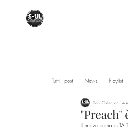
SOUL COLLECTION
Soul Food | Soul Mind
Tutti i post
News
Playlist
Soul Collection
14 
"Preach"
Il nuovo brano di TA T