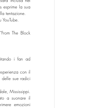
arà inclusa nel 
s esprime la sua 
la tentazione. 
su YouTube.
"From The Block 
vitando i fan ad 
sperienza con il 
delle sue radici 
le, Mississippi. 
o a suonare il 
imere emozioni 