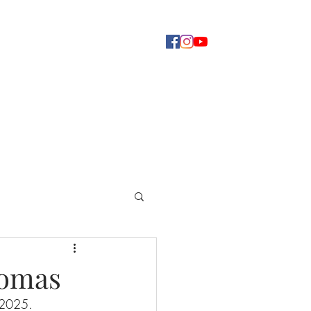
Concerti
Dove ascoltarci
Altro
homas
o 2025.