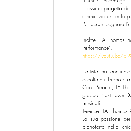
"Hunnid" McGregor, è
prossimo progetto di 
ammirazione per la pe
Per accompagnare l'usc
Inoltre, TA Thomas h
Performance".
https://youtu.be/d
L'artista ha annuncia
ascoltare il brano e a
Con "Preach", TA Thom
gruppo Next Town Down
musicali.
Terence "TA" Thomas è
La sua passione per
pianoforte nella ch