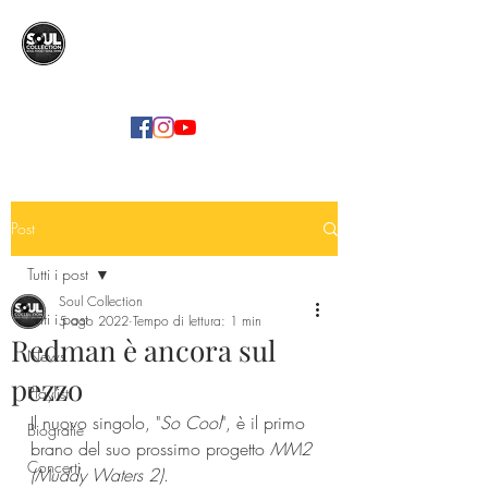
SOUL COLLECTION
Soul Food | Soul Mind
Post
Tutti i post
Soul Collection
Tutti i post
5 ago 2022
Tempo di lettura: 1 min
Redman è ancora sul
News
pezzo
Playlist
Il nuovo singolo, "
So Cool
", è il primo 
Biografie
brano del suo prossimo progetto 
MM2 
Concerti
(Muddy Waters 2)
. 