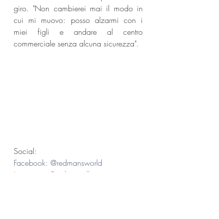
giro. "Non cambierei mai il modo in 
cui mi muovo: posso alzarmi con i 
miei figli e andare al centro 
commerciale senza alcuna sicurezza".
Social:
Facebook: @redmansworld 
Instagram: @redmangilla 
Twitter: @therealredman 
Redman
News