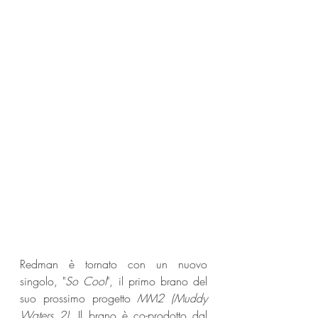
Redman è tornato con un nuovo 
singolo, "
So Cool
", il primo brano del 
suo prossimo progetto 
MM2 (Muddy 
Waters 2)
. Il brano è co-prodotto dal 