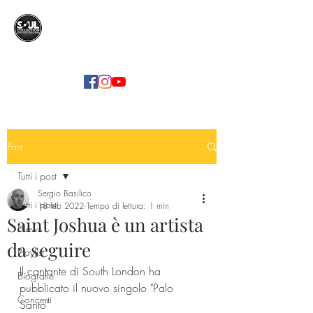
SOUL COLLECTION
Soul Food | Soul Mind
Post
Tutti i post
Sergio Basilico
Tutti i post
18 feb 2022
Tempo di lettura: 1 min
Saint Joshua è un artista
News
da seguire
Playlist
Il cantante di South London ha 
Biografie
pubblicato il nuovo singolo "Palo 
Concerti
Santo"