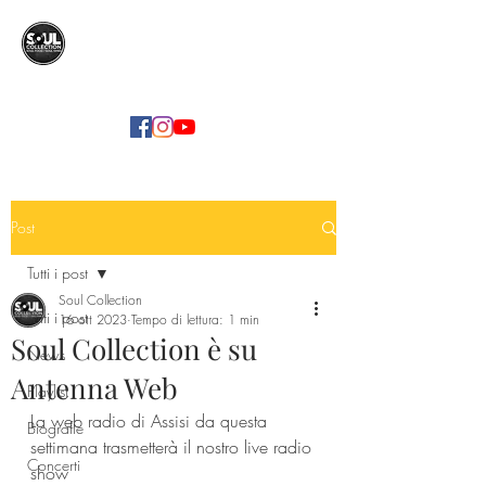
SOUL COLLECTION
Soul Food | Soul Mind
Post
Tutti i post
Soul Collection
Tutti i post
16 ott 2023
Tempo di lettura: 1 min
Soul Collection è su
News
Antenna Web
Playlist
La web radio di Assisi da questa 
Biografie
settimana trasmetterà il nostro live radio 
Concerti
show