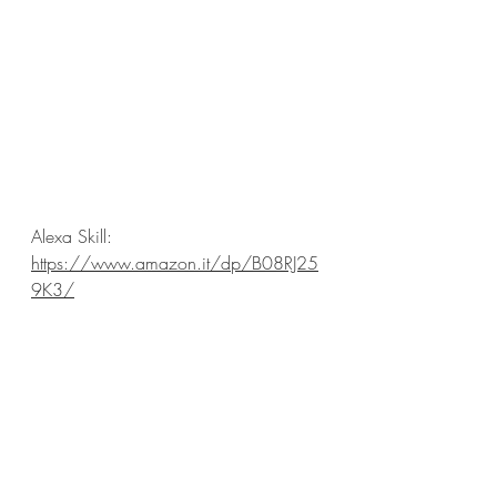
Alexa Skill:
https://www.amazon.it/dp/B08RJ25
9K3/
Antenna Web
News