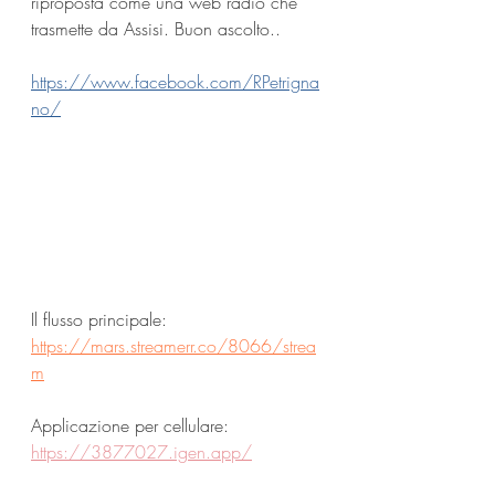
riproposta come una web radio che 
trasmette da Assisi. Buon ascolto..
https://www.facebook.com/RPetrigna
no/
Il flusso principale:
https://mars.streamerr.co/8066/strea
m
Applicazione per cellulare:
https://3877027.igen.app/