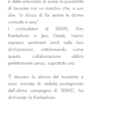
è detta entusiasta di avere la possibilità 
di lavorare con un marchio che, a suo 
dire, "si sforza di far sentire le donne 
comode e sexy".
I co-fondatori di SKIMS, Kim 
Kardashian e Jens Grede, hanno 
espresso sentimenti simili nelle loro 
dichiarazioni, sottolineando come 
questa collaborazione abbia 
perfettamente senso, soprattutto ora.
"È davvero la donna del momento e 
sono onorata di vederla protagonista 
dell'ultima campagna di SKIMS", ha 
dichiarato la Kardashian.