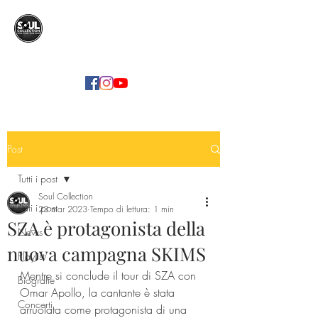
SOUL COLLECTION
Soul Food | Soul Mind
Post
Tutti i post
Soul Collection
Tutti i post
23 mar 2023
Tempo di lettura: 1 min
SZA è protagonista della
News
nuova campagna SKIMS
Playlist
Mentre si conclude il tour di SZA con 
Biografie
Omar Apollo, la cantante è stata 
Concerti
arruolata come protagonista di una 