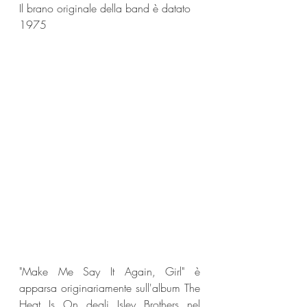
Il brano originale della band è datato 
1975
"Make Me Say It Again, Girl" è 
apparsa originariamente sull'album The 
Heat Is On degli Isley Brothers nel 