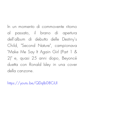
In un momento di commovente ritorno 
al passato, il brano di apertura 
dell'album di debutto delle Destiny's 
Child, "Second Nature", campionava 
"Make Me Say It Again Girl (Part 1 & 
2)" e, quasi 25 anni dopo, Beyoncé 
duetta con Ronald Isley in una cover 
della canzone.
https://youtu.be/QDqIb08CiUI