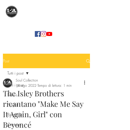
SOUL COLLECTION
Soul Food | Soul Mind
Post
Tutti i post
Soul Collection
Tutti i post
18 ago 2022
Tempo di lettura: 1 min
The Isley Brothers
News
ricantano "Make Me Say
Playlist
It Again, Girl" con
Biografie
Beyoncé
Concerti