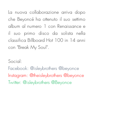
La nuova collaborazione arriva dopo 
che Beyoncé ha ottenuto il suo settimo 
album al numero 1 con Renaissance e 
il suo primo disco da solista nella 
classifica Billboard Hot 100 in 14 anni 
con "Break My Soul".
Social:
Facebook: @isleybrothers @beyonce
Instagram: @theisleybrothers @beyonce
Twitter: @isleybrothers @Beyonce
Beyoncè
The Isley Brothers
News