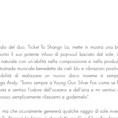
udio del duo, Ticket To Shangri La, mette in mostra una b
unto il suo potente infuso di pop-soul baciato dal sole, 
naturale con un'abilità nella composizione e nella produz
strada musicale benedetta da cieli blu e vibrazioni positive
ssibilità di realizzare un nuovo disco insieme è sempr
ega Andy: "Torno sempre a Young Gun Silver Fox come se fa
ta e sentissi l'odore dell'oceano e dell'aria e mi sentissi
posso semplicemente rilassarmi e godermelo".
re, ma che sicuramente genererà qualche raggio di sole inver