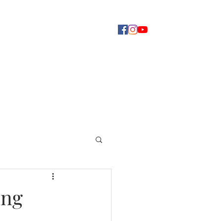
Concerti
Dove ascoltarci
Altro
ung