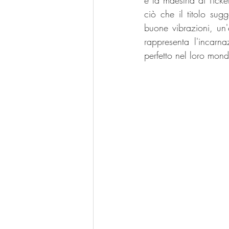
e la maestria di Tick
ciò che il titolo sug
buone vibrazioni, un'
rappresenta l'incarn
perfetto nel loro mon