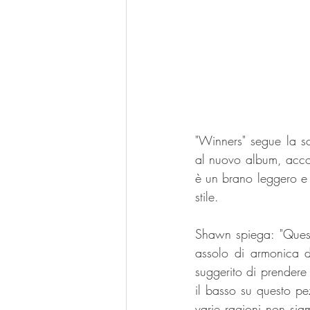
"Winners" segue la sc
al nuovo album, accom
è un brano leggero e 
stile. 
Shawn spiega: "Quest
assolo di armonica d
suggerito di prendere
il basso su questo p
varie ragioni non siam