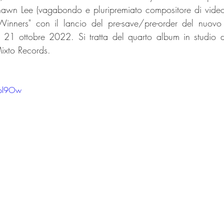
n Lee (vagabondo e pluripremiato compositore di videog
Winners" con il lancio del pre-save/pre-order del nuovo 
il 21 ottobre 2022. Si tratta del quarto album in studio 
Mixto Records. 
vpl9Ow