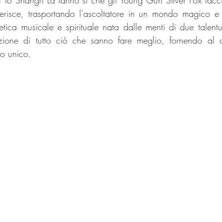
et To Shangri La fanno sì che gli Young Gun Silver Fox facc
gerisce, trasportando l'ascoltatore in un mondo magico e 
etica musicale e spirituale nata dalle menti di due talentuo
azione di tutto ciò che sanno fare meglio, fornendo al co
do unico.