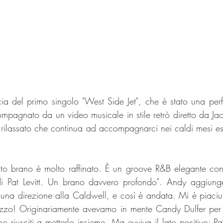
ia del primo singolo "West Side Jet", che è stato una perfe
pagnato da un video musicale in stile retrò diretto da Jack
rilassato che continua ad accompagnarci nei caldi mesi estiv
o brano è molto raffinato. È un groove R&B elegante con 
i Pat Levitt. Un brano davvero profondo". Andy aggiung
 una direzione alla Caldwell, e così è andata. Mi è piaciu
ezzo! Originariamente avevamo in mente Candy Dulfer per l
o riusciti a metterlo insieme. Ma evviva il lato positivo: Pat