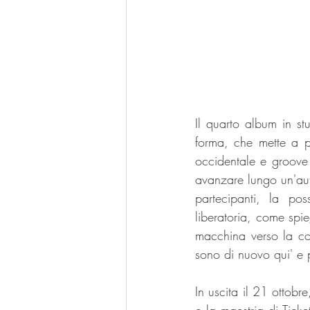
Il quarto album in st
forma, che mette a p
occidentale e groove 
avanzare lungo un'auto
partecipanti, la po
liberatoria, come spi
macchina verso la cos
sono di nuovo qui' e 
In uscita il 21 ottob