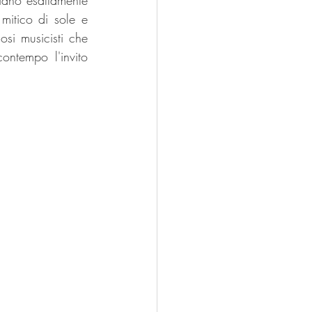
iano esattamente 
mitico di sole e 
si musicisti che 
ntempo l'invito 