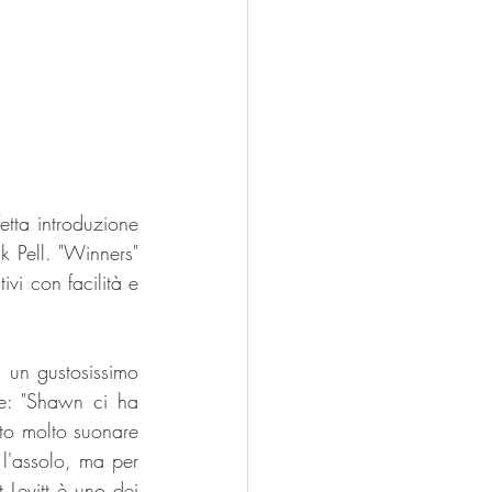
tta introduzione 
 Pell. "Winners" 
i con facilità e 
un gustosissimo 
e: "Shawn ci ha 
to molto suonare 
'assolo, ma per 
 Levitt è uno dei 