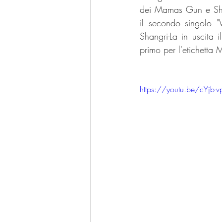
dei Mamas Gun e Shaw
il secondo singolo "
Shangri-La in uscita 
primo per l'etichetta 
https://youtu.be/cYjb-