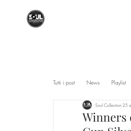
SOUL COLLECTION
Soul Food | Soul Mind
Tutti i post
News
Playlist
Soul Collection
25 
Winners è