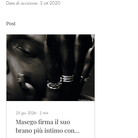
Data di iscrizione: 3 ott 2020
Post
25 giu 2026
∙
2
min
Masego firma il suo
brano più intimo con