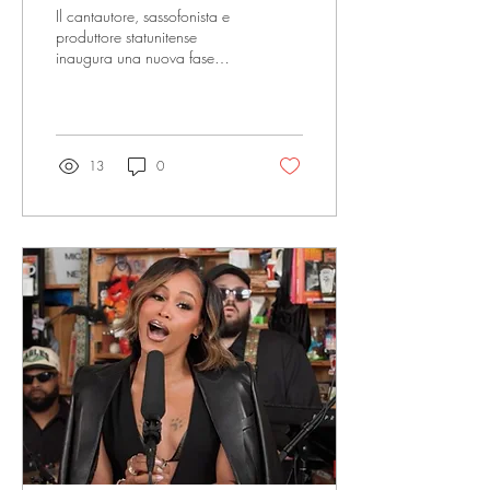
“Breathe”
Il cantautore, sassofonista e
produttore statunitense
inaugura una nuova fase
artistica con un brano che
affronta il dolore, la crescita
personale e la necessità di
fermarsi a respirare.
13
0