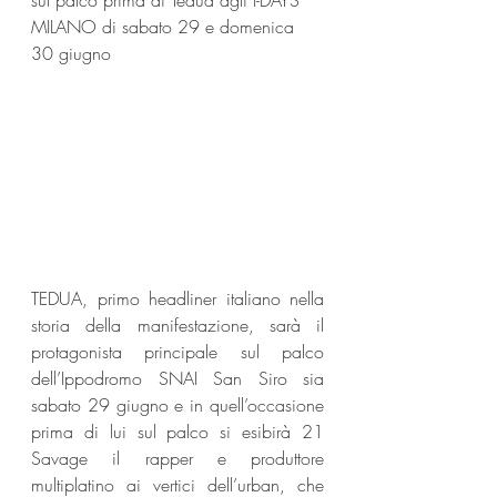
sul palco prima di Tedua agli I-DAYS 
MILANO di sabato 29 e domenica 
30 giugno
TEDUA, primo headliner italiano nella 
storia della manifestazione, sarà il 
protagonista principale sul palco 
dell’Ippodromo SNAI San Siro sia 
sabato 29 giugno e in quell’occasione 
prima di lui sul palco si esibirà 21 
Savage il rapper e produttore 
multiplatino ai vertici dell’urban, che 