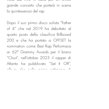
grande concerto che porterà in scena 
la quintessenza del rap.
Dopo il suo primo disco solista “Father 
of 4” che nel 2019 ha debuttato al 
quarto posto della classifica Billboard 
200 e che ha portato a OFFSET la 
nomination come Best Rap Performace 
ai 62° Grammy Awards per il brano 
“Clout”, nell’ottobre 2023 il rapper di 
Atlanta ha pubblicato “Set It Off”, 
album che nella prima settimana di 
uscita ha conquistato la seconda 
posizione della Billboard’s Top R&B 
Hip-Hop Albums Chart e che ad oggi 
in Italia ha ottenuto oltre 17 milioni di 
stream (per un totale di oltre 85 milioni 
di stream complessivi della sua 