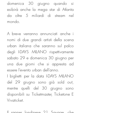
domenica 30 giugno quando si 
esibirà anche la mega star di Atlanta 
da oltre 5 miliardi di stream nel 
mondo.
A breve verranno annunciati anche i 
nomi di due grandi artisti della scena 
urban italiana che saranno sul palco 
degli I-DAYS MILANO rispettivamente 
sabato 29 e domenica 30 giugno per 
una due giorni che si appresta ad 
essere l’evento urban dell’anno.
I biglietti per la data I-DAYS MILANO 
del 29 giugno sono già sold out, 
mentre quelli del 30 giugno sono 
disponibili su Ticketmaster, Ticketone E 
Vivaticket.
Il rapper londinese 21 Savage, che 