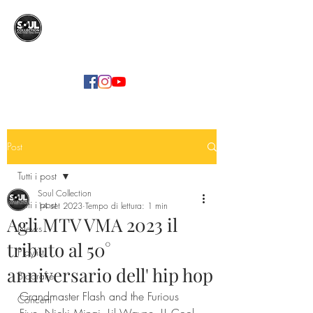
SOUL COLLECTION
Soul Food | Soul Mind
Post
Tutti i post
Soul Collection
Tutti i post
14 set 2023
Tempo di lettura: 1 min
Agli MTV VMA 2023 il
News
tributo al 50°
Playlist
anniversario dell' hip hop
Biografie
Grandmaster Flash and the Furious 
Concerti