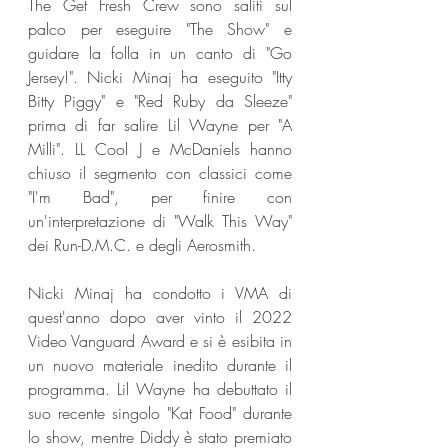
The Get Fresh Crew sono saliti sul 
palco per eseguire "The Show" e 
guidare la folla in un canto di "Go 
Jersey!". Nicki Minaj ha eseguito "Itty 
Bitty Piggy" e "Red Ruby da Sleeze" 
prima di far salire Lil Wayne per "A 
Milli". LL Cool J e McDaniels hanno 
chiuso il segmento con classici come 
"I'm Bad", per finire con 
un'interpretazione di "Walk This Way" 
dei Run-D.M.C. e degli Aerosmith.
Nicki Minaj ha condotto i VMA di 
quest'anno dopo aver vinto il 2022 
Video Vanguard Award e si è esibita in 
un nuovo materiale inedito durante il 
programma. Lil Wayne ha debuttato il 
suo recente singolo "Kat Food" durante 
lo show, mentre Diddy è stato premiato 