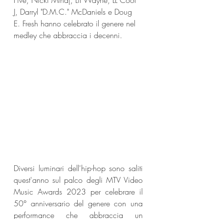
Five, Nicki Minaj, Lil Wayne, LL Cool 
J, Darryl "D.M.C." McDaniels e Doug 
E. Fresh hanno celebrato il genere nel 
medley che abbraccia i decenni.
Diversi luminari dell'hip-hop sono saliti 
quest'anno sul palco degli MTV Video 
Music Awards 2023 per celebrare il 
50° anniversario del genere con una 
performance che abbraccia un 