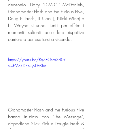
decennio. Darryl "D.M.C." McDaniels, 
Grandmaster Flash and the Furious Five, 
Doug E. Fresh, LL Cool J, Nicki Minaj e 
Lil Wayne si sono riuniti per offrire i 
momenti salienti delle loro rispettive 
carriere e per esaltarsi a vicenda. 
https://youtu.be/RqZXOsFa3B0?
si=FMeRIKhs5yvDcKhq
Grandmaster Flash and the Furious Five 
hanno iniziato con "The Message", 
dopodiché Slick Rick e Dougie Fresh & 