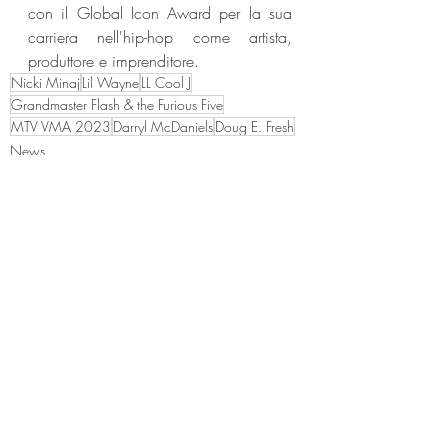
con il Global Icon Award per la sua 
carriera nell'hip-hop come artista, 
produttore e imprenditore.
Nicki Minaj
Lil Wayne
LL Cool J
Grandmaster Flash & the Furious Five
MTV VMA 2023
Darryl McDaniels
Doug E. Fresh
News
Post recenti
Mostra tutti