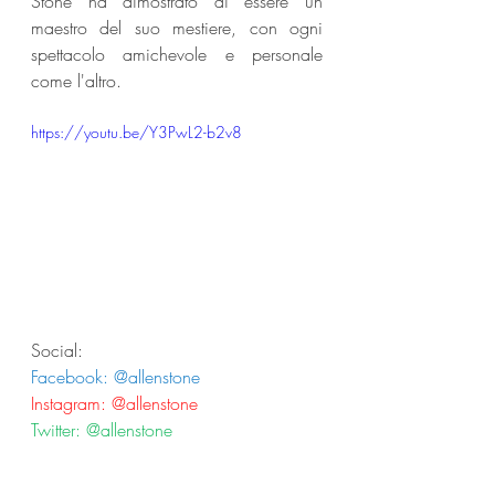
Stone ha dimostrato di essere un 
maestro del suo mestiere, con ogni 
spettacolo amichevole e personale 
come l'altro.
https://youtu.be/Y3PwL2-b2v8
Social:
Facebook: @allenstone
Instagram: @allenstone
Twitter: @allenstone