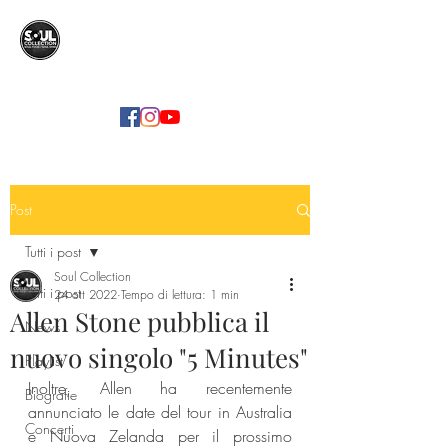
SOUL COLLECTION
Soul Food | Soul Mind
Post
Tutti i post
Soul Collection
Tutti i post
24 ott 2022
Tempo di lettura: 1 min
Allen Stone pubblica il
News
nuovo singolo "5 Minutes"
Playlist
Inoltre, Allen ha recentemente 
Biografie
annunciato le date del tour in Australia 
Concerti
e Nuova Zelanda per il prossimo 