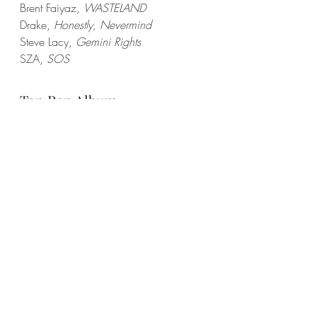
Brent Faiyaz, 
WASTELAND
Drake, 
Honestly, Nevermind
Steve Lacy,
 Gemini Rights
SZA, 
SOS
Top Rap Album
Drake & 21 Savage, 
Her Loss
Future, 
I Never Liked You
Lil Baby, 
It’s Only Me
Metro Boomin, 
HEROES & VILLAINS
Travis Scott, 
UTOPIA
SONG AWARDS
Top Hot 100 Song
Metro Boomin, The Weeknd & 21 