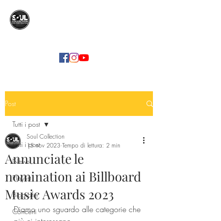
SOUL COLLECTION
Soul Food | Soul Mind
Post
Tutti i post
Soul Collection
Tutti i post
15 nov 2023
Tempo di lettura: 2 min
Annunciate le
News
nomination ai Billboard
Playlist
Music Awards 2023
Biografie
Diamo uno sguardo alle categorie che 
Concerti