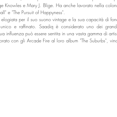
ge Knowles e Mary J. Blige. Ha anche lavorato nella colonn
ll" e "The Pursuit of Happyness".
 elogiata per il suo suono vintage e la sua capacità di fond
unico e raffinato. Saadiq è considerato uno dei grandi a
a influenza può essere sentita in una vasta gamma di artist
rato con gli Arcade Fire al loro album "The Suburbs", vin