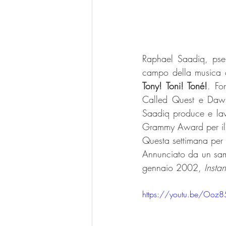
Raphael Saadiq, pse
Tony! Toni! Toné!
. Fo
Called Quest e Dawn
Saadiq produce e lav
Grammy Award per il
Questa settimana per o
Annunciato da un sam
gennaio 2002, 
Insta
https://youtu.be/Ooz8