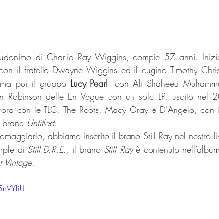
udonimo di Charlie Ray Wiggins, compie 57 anni. Inizia
rma poi il gruppo 
Lucy Pearl
, con Ali Shaheed Muhammad
 Robinson delle En Vogue con un solo LP, uscito nel 20
ora con le TLC, The Roots, Macy Gray e D'Angelo, con il
 brano 
Untitled
. 
maggiarlo, abbiamo inserito il brano Still Ray nel nostro l
ple di 
Still D.R.E.
, il brano 
Still Ray
 è contenuto nell’album
nt Vintage
.
5nVYfiU