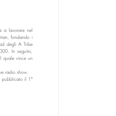
 a lavorare nel 
campo della musica con il fratello Dwayne Wiggins ed il cugino Timothy Christian, fondando i 
 degli A Tribe 
00. In seguito, 
 quale vince un 
ive radio show.
 pubblicato il 1° 