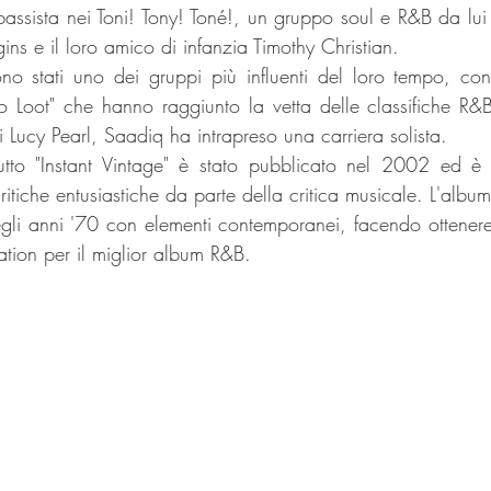
assista nei Toni! Tony! Toné!, un gruppo soul e R&B da lui
ns e il loro amico di infanzia Timothy Christian.
ono stati uno dei gruppi più influenti del loro tempo, con
Loot" che hanno raggiunto la vetta delle classifiche R&B
 Lucy Pearl, Saadiq ha intrapreso una carriera solista.
tto "Instant Vintage" è stato pubblicato nel 2002 ed è 
itiche entusiastiche da parte della critica musicale. L'album
egli anni '70 con elementi contemporanei, facendo ottenere
ion per il miglior album R&B.