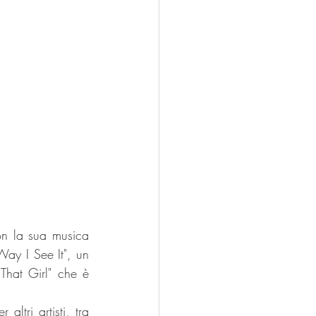
n la sua musica 
ay I See It", un 
hat Girl" che è 
tri artisti, tra 