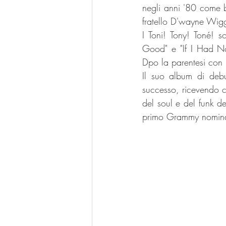
negli anni '80 come b
fratello D'wayne Wiggi
I Toni! Tony! Toné! s
Good" e "If I Had No 
Dpo la parentesi con i
Il suo album di debu
successo, ricevendo cr
del soul e del funk d
primo Grammy nominat