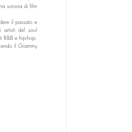
a sonora di film 
ere il passato e 
rtisti del soul 
i R&B e hip-hop. 
cendo il Grammy 