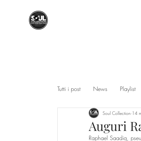
SOUL COLLECTION
Soul Food | Soul Mind
Tutti i post
News
Playlist
Soul Collection
14 
Auguri R
Raphael Saadiq, pseu