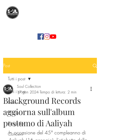
SOUL COLLECTION
Soul Food | Soul Mind
Post
Tutti i post
Soul Collection
Tutti i post
17 gen 2024
Tempo di lettura: 2 min
Blackground Records
News
aggiorna sull'album
Playlist
postumo di Aaliyah
Biografie
In occasione del 45° compleanno di 
Concerti