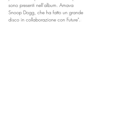
sono presenti nell'album. Amava 
Snoop Dogg, che ha fatto un grande 
disco in collaborazione con Future".
Hankerson ha anche anticipato un 
brano prodotto da Timbaland con la 
Brown. "È un R&B vintage con una 
voce forte. Mi aspetto che anche 
questo brano ottenga una reazione 
molto speciale da parte degli 
ascoltatori", ha detto.
Nonostante i precedenti dettagli, 
l'album non è stato pubblicato nel 
gennaio 2022. Blackground Records 
non ha fornito un aggiornamento 
ufficiale ai fan, fino ad ora. 
Aaliyah
News