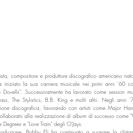
ista, compositore e produttore discografico americano nato a
iniziato la sua carriera musicale nei primi anni '60 c
 Dovells". Successivamente ha lavorato come session music
s, The Stylistics, B.B. King e molti altri. Negli anni '
ione discografica, lavorando con artisti come Major Harr
collaborato alla realizzazione di album di successo come 
 Degrees e "Love Train" degli O'Jays.
roduzione, Bobby Eli ha continuato a suonare la chitar