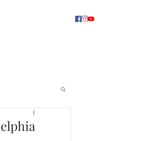
Concerti
Dove ascoltarci
Altro
delphia