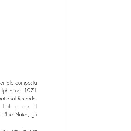
entale composta 
delphia nel 1971 
ational Records. 
Huff e con il 
 Blue Notes, gli 
oso per le sue 