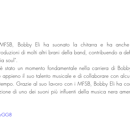
SB, Bobby Eli ha suonato la chitarra e ha anche co
oduzioni di molti altri brani della band, contribuendo a defi
ia soul".
è stato un momento fondamentale nella carriera di Bobby 
 appieno il suo talento musicale e di collaborare con alcun
l tempo. Grazie al suo lavoro con i MFSB, Bobby Eli ha con
azione di uno dei suoni più influenti della musica nera amer
1krGG8