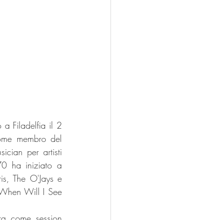
 Filadelfia il 2 
ome membro del 
ian per artisti 
70 ha iniziato a 
is, The O'Jays e 
"When Will I See 
ra come session 