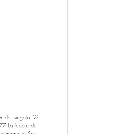
r del singolo "
K-
77 La febbre del 
ettimana di Soul 