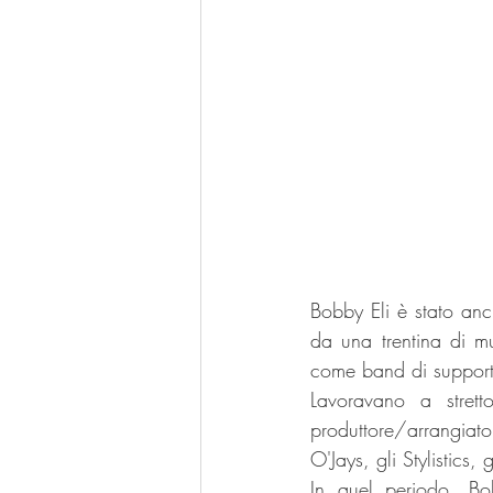
Bobby Eli è stato an
da una trentina di mus
come band di supporto 
Lavoravano a stret
produttore/arrangiato
O'Jays, gli Stylistics, 
In quel periodo, Bo