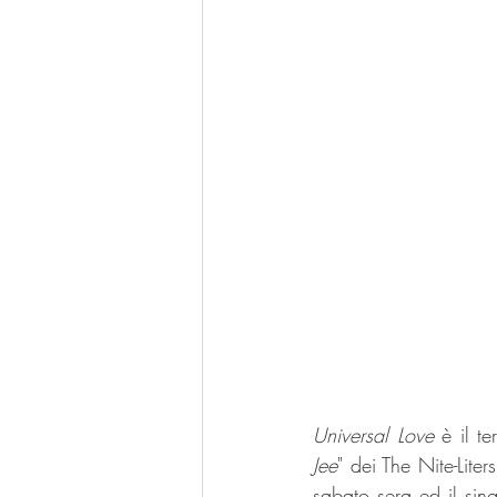
Universal Love
 è il t
Jee
" dei The Nite-Lite
sabato sera ed il sing