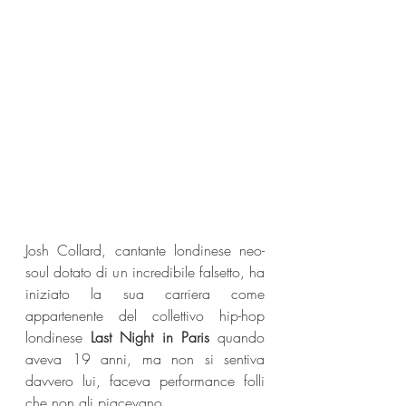
Josh Collard, cantante londinese neo-
soul dotato di un incredibile falsetto, ha 
iniziato la sua carriera come 
appartenente del collettivo hip-hop 
londinese 
Last Night in Paris
 quando 
aveva 19 anni, ma non si sentiva 
davvero lui, faceva performance folli 
che non gli piacevano. 