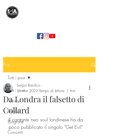
SOUL COLLECTION
Soul Food | Soul Mind
Post
Tutti i post
Sergio Basilico
Tutti i post
11 mar 2022
Tempo di lettura: 1 min
Da Londra il falsetto di
News
Collard
Playlist
Il cantante neo soul londinese ha da 
Biografie
poco pubblicato il singolo "Get Evil"
Concerti