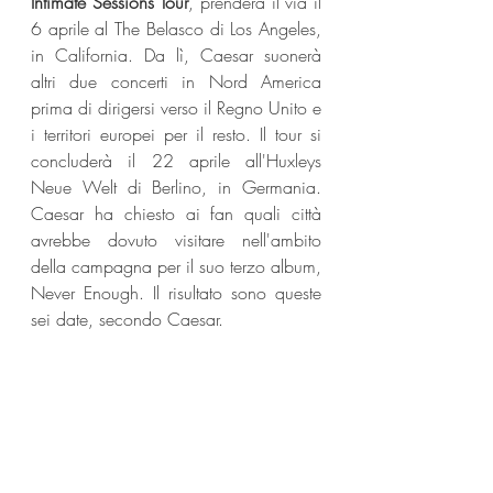
Intimate Sessions Tour
, prenderà il via il 
6 aprile al The Belasco di Los Angeles, 
in California. Da lì, Caesar suonerà 
altri due concerti in Nord America 
prima di dirigersi verso il Regno Unito e 
i territori europei per il resto. Il tour si 
concluderà il 22 aprile all'Huxleys 
Neue Welt di Berlino, in Germania. 
Caesar ha chiesto ai fan quali città 
avrebbe dovuto visitare nell'ambito 
della campagna per il suo terzo album, 
Never Enough. Il risultato sono queste 
sei date, secondo Caesar.