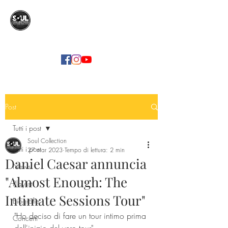
SOUL COLLECTION
Soul Food | Soul Mind
Post
Tutti i post
Soul Collection
Tutti i post
27 mar 2023
Tempo di lettura: 2 min
Daniel Caesar annuncia
News
"Almost Enough: The
Playlist
Intimate Sessions Tour"
Biografie
"Ho deciso di fare un tour intimo prima 
Concerti