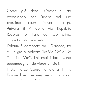
Come già detto, Caesar si sta 
preparando per l'uscita del suo 
prossimo album Never Enough. 
Arriverà il 7 aprile via Republic 
Records. Si tratta del suo primo 
progetto sotto l'etichetta.
L'album è composto da 15 tracce, tra 
cui le già pubblicate "Let Me Go" e "Do 
You Like Me?". Entrambi i brani sono 
accompagnati da video ufficiali.
Il 30 marzo Caesar tornerà al Jimmy 
Kimmel Live! per eseguire il suo brano 
di punta "Let Me Go".
https://youtu.be/R7ofTTdMh6A