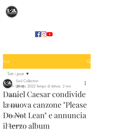
SOUL COLLECTION
Soul Food | Soul Mind
Post
Tutti i post
Soul Collection
Tutti i post
28 apr 2022
Tempo di lettura: 2 min
Daniel Caesar condivide
News
la nuova canzone "Please
Playlist
Do Not Lean" e annuncia
Biografie
il terzo album
Concerti