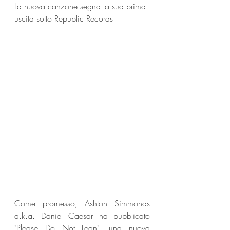
La nuova canzone segna la sua prima 
uscita sotto Republic Records
Come promesso, Ashton Simmonds 
a.k.a. Daniel Caesar ha pubblicato 
"Please Do Not Lean", una nuova 