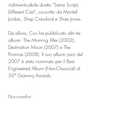
indimenticabile duetto "Same Script, 
Different Cast", co-scritto da Montell 
Jordan, Shep Crawford e Shae Jones.
Da allora, Cox ha pubblicato altri tre 
album: The Morning After (2002), 
Destination Moon (2007) e The 
Promise (2008). Il suo album jazz del 
2007 è stato nominato per il Best 
Engineered Album (Non-Classical) al 
50° Grammy Awards.
Discografia:
1995 – Deborah Cox
1998 – One Wish
2002 – The Morning After
2007 – Destination Mood
2008 – The Promise