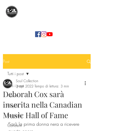
SOUL COLLECTION
Soul Food | Soul Mind
Post
Tutti i post
Soul Collection
Tutti i post
3 apr 2022
Tempo di lettura: 3 min
Deborah Cox sarà
News
inserita nella Canadian
Playlist
Music Hall of Fame
Biografie
Sarà la prima donna nera a ricevere 
Concerti