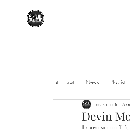
SOUL COLLECTION
Soul Food | Soul Mind
Tutti i post
News
Playlist
Soul Collection
26 
Devin Mo
Il nuovo singolo "P.B.