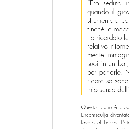
“Ero seduto i
quando il gio
strumentale co
finché la macc
ha ricordato le
relativo ritor
mente immagina
suoi in un bar
per parlarle. 
ridere se sono
mio senso dell
Questo brano è prod
Dreamsoulja diventato
lavoro al basso. L'a