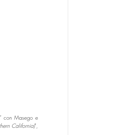
z” con Masego e 
hern California)
", 