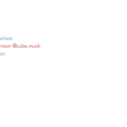
rrison
rrison @cube.musik
son