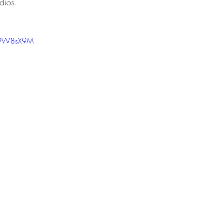
dios.
579W8sX9M