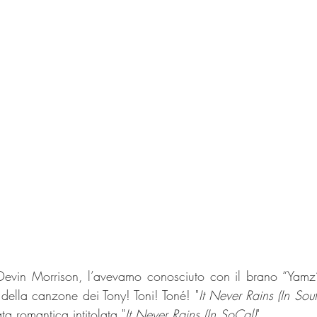
 Devin Morrison, l’avevamo conosciuto con il brano “Yam
 della canzone dei Tony! Toni! Toné! "
It Never Rains (In Sout
ta romantica intitolata "
It Never Rains (In SoCal)
". 