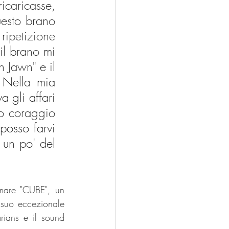
caricasse, 
sto brano 
ipetizione 
il brano mi 
 Jawn" e il 
 Nella mia 
gli affari 
o coraggio 
posso farvi 
un po' del 
are "CUBE", un 
 suo eccezionale 
ians e il sound 