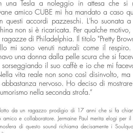
n una Tesla a noleggio in attesa che si ri
vane amico CUBE mi ha mandato a caso que
n questi accordi pazzeschi. L'ho suonata a r
hina non si è ricaricata. Per qualche motivo, 
 ragazze di Philadelphia. Il titolo "Pretty Brown
nello mi sono venuti naturali come il respiro.
vo una donna dalla pelle scura che si faceva 
, sorseggiando il suo caffè e io che mi facev
Nella vita reale non sono così disinvolto, ma 
 abbastanza nervoso. Ho deciso di mostrare 
'umorismo nella seconda strofa.”
otto da un ragazzo prodigio di 17 anni che si fa chiam
 amico e collaboratore. Jermaine Paul merita elogi per il
tmosfera di questo sound richiama decisamente i Soulquar