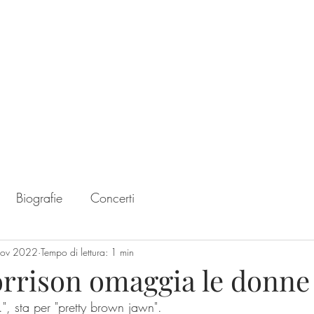
Home
Chart
Biografie
Concerti
nov 2022
Tempo di lettura: 1 min
rrison omaggia le donne
J.", sta per "pretty brown jawn".