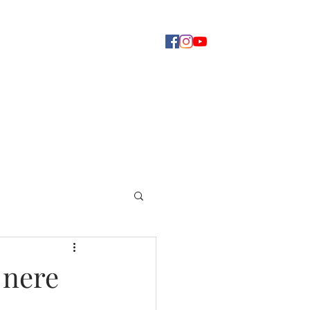
Concerti
Dove ascoltarci
Altro
 nere