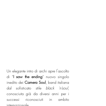
Un elegante intro di archi apre l ́ascolto 
di “
I saw the ending
“ nuovo singolo 
inedito dei 
Camera Soul
, band italiana 
dal sofisticato stile 
black ‘n’soul
, 
conosciuta già da diversi anni per i 
successi riconosciuti in ambito 
internazionale.