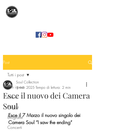
SOUL COLLECTION
Soul Food | Soul Mind
Post
Tutti i post
Soul Collection
Tutti i post
6 mar 2025
Tempo di lettura: 2 min
Esce il nuovo dei Camera
News
Soul
Playlist
Esce il 7 Marzo il nuovo singolo dei 
Biografie
Camera Soul “I saw the ending“
Concerti