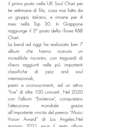
il primo posto nella UK Soul Chart per 
tre settimane di fila, cosa mai fatta da 
un gruppo italiano, e rimane per 4 
mesi nella Top 30. In Giappone 
raggiunge il 5° posto della iTunes R&B 
Chart.
La band ad oggi ha realizzato ben 7 
album che hanno ricevuto un 
incredibile riscontro, con traguardi di 
rilievo raggiunti nelle più importanti 
classifiche di jazz and soul 
internazionali,
premi e riconoscimenti, ed un attivo 
“live” di oltre 100 concerti. Nel 2020 
con l’album “Existence”, conquistano 
l’attenzione mondiale grazie 
all’importante vincita del premio “Music 
Vision Award” di Los Angeles.Nel 
maggio 2021 esce il sesto album 