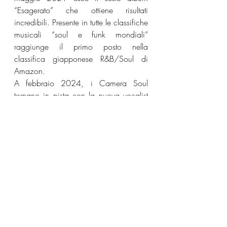
“Esagerato” che ottiene risultati 
incredibili. Presente in tutte le classifiche 
musicali “soul e funk mondiali” 
raggiunge il primo posto nella 
classifica giapponese R&B/Soul di 
Amazon.
A febbraio 2024, i Camera Soul 
tornano in pista con la nuova vocalist 
Sabreetha Vee e l ́inedito “Shooting 
Star”, preludio del nuovo album 
“Summer memories”, che raggiunge la 
vetta delle classifiche giapponese, 
inglese, tedesca, olandese e 
australiana.
Camera Soul
News