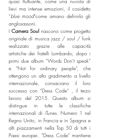
quasi fluttuante, come una nuvola di 
lievi ma intense emozioni, il cosidetto 
“
blue mood
“come amano definirlo gli 
anglosassoni.
I 
Camera Soul 
nascono come progetto 
originale di musica jazz / soul / funk 
realizzato grazie alle capacità 
artistiche dei fratelli Lombardo; dopo i 
primi due album “Words Don't speak” 
e “Not for ordinary people”, che 
ottengono un alto gradimento a livello 
internazionale, consacrano il loro 
successo con “Dress Code” , il terzo 
lavoro del 2015. Questo album si 
distingue in tutte le classifiche 
internazionali di iTunes. Numero 1 nel 
Regno Unito, in Francia e in Spagna e 
alti piazzamenti nella Top 50 di tutti i 
Paesi europei. “Dress Code” mantiene 