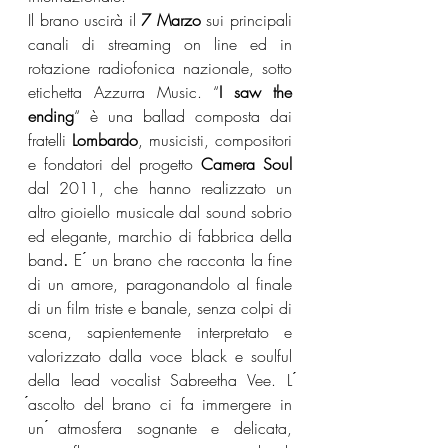
Il brano uscirà il 
7 Marzo 
sui principali 
canali di streaming on line ed in 
rotazione radiofonica nazionale, sotto 
etichetta Azzurra Music. “
I saw the 
ending
“ è una ballad composta dai 
fratelli 
Lombardo
, musicisti, compositori 
e fondatori del progetto 
Camera Soul 
dal 2011, che hanno realizzato un 
altro gioiello musicale dal sound sobrio 
ed elegante, marchio di fabbrica della 
band
. 
E ́ un brano che racconta la fine 
di un amore, paragonandolo al finale 
di un film triste e banale, senza colpi di 
scena, sapientemente interpretato e 
valorizzato dalla voce black e soulful 
della lead vocalist Sabreetha Vee. L 
́ascolto del brano ci fa immergere in 
un ́atmosfera sognante e delicata, 