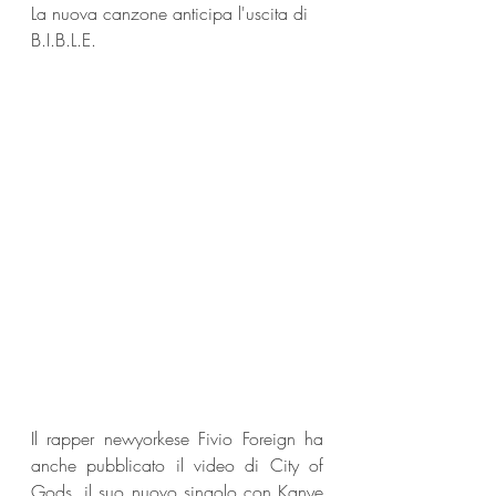
La nuova canzone anticipa l'uscita di 
B.I.B.L.E.
Il rapper newyorkese Fivio Foreign ha 
anche pubblicato il video di City of 
Gods, il suo nuovo singolo con Kanye 