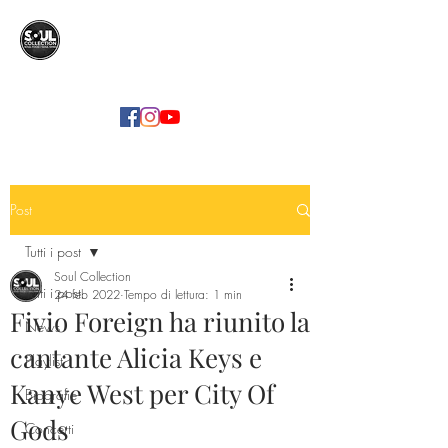
SOUL COLLECTION
Soul Food | Soul Mind
Post
Tutti i post
Soul Collection
Tutti i post
24 feb 2022
Tempo di lettura: 1 min
Fivio Foreign ha riunito la
News
cantante Alicia Keys e
Playlist
Kanye West per City Of
Biografie
Gods
Concerti