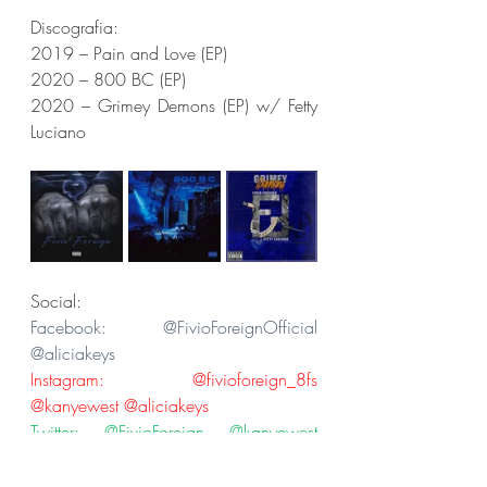
Discografia:
2019 – Pain and Love (EP)
2020 – 800 BC (EP)
2020 – Grimey Demons (EP) w/ Fetty 
Luciano
Social:
Facebook: @FivioForeignOfficial 
@aliciakeys
Instagram: @fivioforeign_8fs 
@kanyewest @aliciakeys
Twitter: @FivioForeign @kanyewest 
@aliciakeys