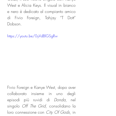
West e Alicia Keys. Il visual in bianco 
e nero è dedicato al compianto amico 
di Fivio Foreign, Tahjay “T Dott” 
Dobson.
https://youtu.be/0yVdBlGSgRw
Fivio Foreign e Kanye West, dopo aver 
collaborato insieme in uno degli 
episodi più ruvidi di 
Donda
, nel 
singolo 
Off The Grid
, consolidano la 
loro connessione con 
City Of Gods
, in 