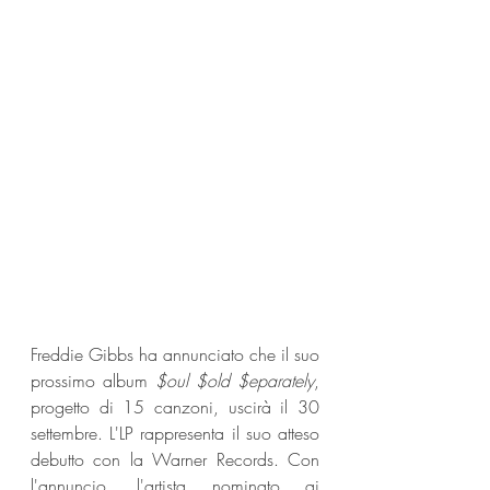
Freddie Gibbs ha annunciato che il suo 
prossimo album 
$oul $old $eparately
, 
progetto di 15 canzoni, uscirà il 30 
settembre. L'LP rappresenta il suo atteso 
debutto con la Warner Records. Con 
l'annuncio, l'artista nominato ai 