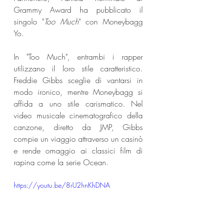
Grammy Award ha pubblicato il 
singolo "
Too Much
" con Moneybagg 
Yo. 
In "Too Much", entrambi i rapper 
utilizzano il loro stile caratteristico. 
Freddie Gibbs sceglie di vantarsi in 
modo ironico, mentre Moneybagg si 
affida a uno stile carismatico. Nel 
video musicale cinematografico della 
canzone, diretto da JMP, Gibbs 
compie un viaggio attraverso un casinò 
e rende omaggio ai classici film di 
rapina come la serie Ocean.
https://youtu.be/8rU2hnKhDNA