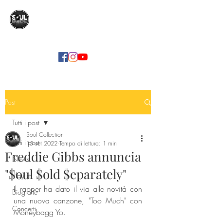
SOUL COLLECTION
Soul Food | Soul Mind
Post
Tutti i post
Soul Collection
Tutti i post
15 set 2022
Tempo di lettura: 1 min
Freddie Gibbs annuncia
News
"$oul $old $eparately"
Playlist
Il rapper ha dato il via alle novità con 
Biografie
una nuova canzone, "Too Much" con 
Concerti
Moneybagg Yo.