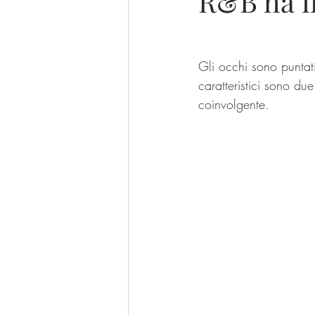
R&B ha in
Gli occhi sono puntati
caratteristici sono du
coinvolgente. 