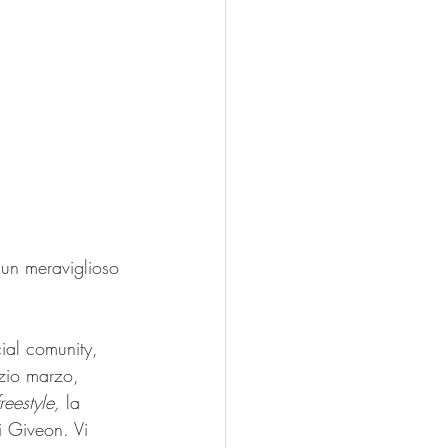
 un meraviglioso 
ial comunity, 
izio marzo, 
eestyle,
 la 
i Giveon. Vi 