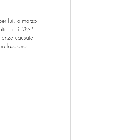
er lui, a marzo 
lto belli 
Like I 
erenze causate 
che lasciano 