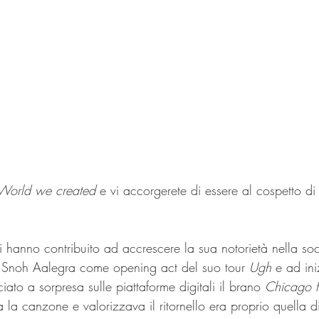
World we created 
e vi accorgerete di essere al cospetto di
i hanno contribuito ad accrescere la sua notorietà nella soc
a Snoh Aalegra come opening act del suo tour 
Ugh
 e ad in
to a sorpresa sulle piattaforme digitali il brano 
Chicago fr
la canzone e valorizzava il ritornello era proprio quella d