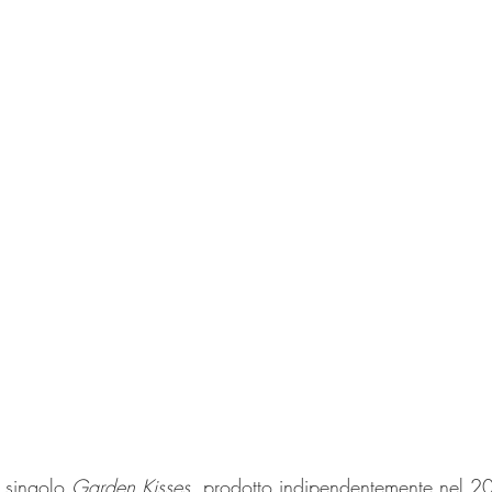
 singolo 
Garden Kisses, 
prodotto indipendentemente nel 2