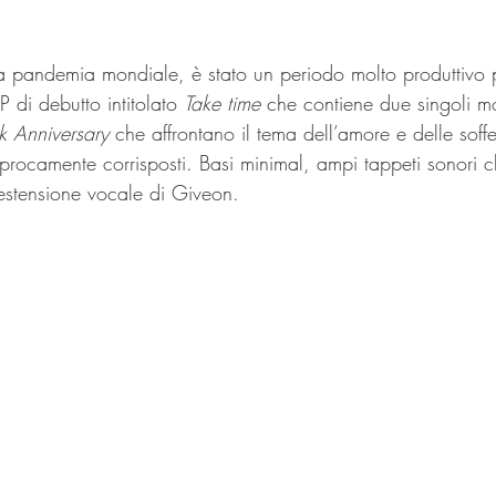
a pandemia mondiale, è stato un periodo molto produttivo p
 di debutto intitolato 
Take time
 che contiene due singoli mo
k Anniversary 
che affrontano il tema dell’amore e delle soff
iprocamente corrisposti. Basi minimal, ampi tappeti sonori 
 estensione vocale di Giveon.