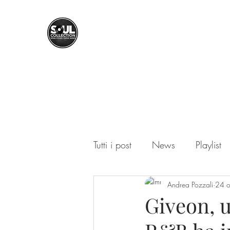
SOUL COLLECTION
Soul Food | Soul Mind
Tutti i post
News
Playlist
Andrea Pozzali
24 o
Giveon, 