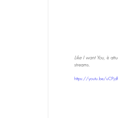
Like I want You, 
è att
streams.
https://youtu.be/uCPj