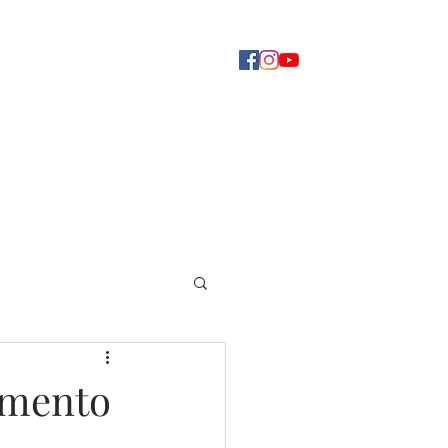
Concerti
Dove ascoltarci
Altro
amento