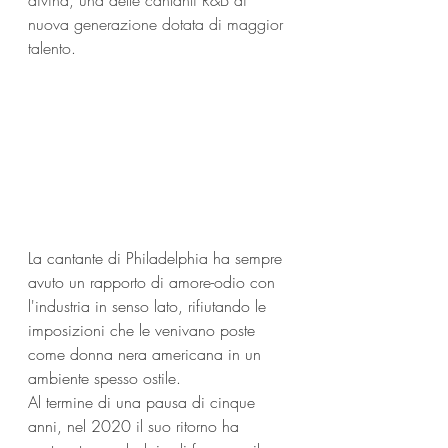
divina, una delle cantanti R&B di 
nuova generazione dotata di maggior 
talento.
La cantante di Philadelphia ha sempre 
avuto un rapporto di amore-odio con 
l'industria in senso lato, rifiutando le 
imposizioni che le venivano poste 
come donna nera americana in un 
ambiente spesso ostile.
Al termine di una pausa di cinque 
anni, nel 2020 il suo ritorno ha 