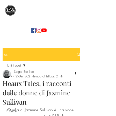
SOUL COLLECTION
Soul Food | Soul Mind
Post
Tutti i post
Sergio Basilico
Tutti i post
12 gen 2021
Tempo di lettura: 2 min
Heaux Tales, i racconti
News
delle donne di Jazmine
Playlist
Sullivan
Biografie
Quella di Jazmine Sullivan è una voce 
Concerti