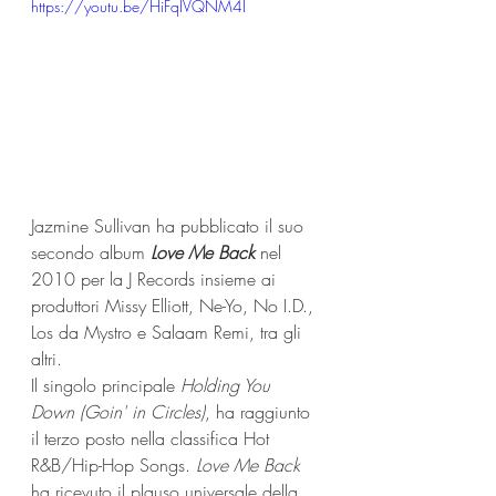
https://youtu.be/HiFqIVQNM4I
Jazmine Sullivan ha pubblicato il suo 
secondo album 
Love Me Back
 nel 
2010 per la J Records insieme ai 
produttori Missy Elliott, Ne-Yo, No I.D., 
Los da Mystro e Salaam Remi, tra gli 
altri.
Il singolo principale 
Holding You 
Down (Goin' in Circles)
, ha raggiunto 
il terzo posto nella classifica Hot 
R&B/Hip-Hop Songs. 
Love Me Back
ha ricevuto il plauso universale della 