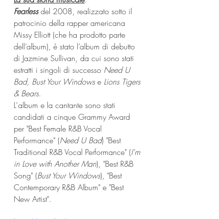
Fearless
 del 2008, realizzato sotto il 
patrocinio della rapper americana 
Missy Elliott (che ha prodotto parte 
dell’album), è stato l’album di debutto 
di Jazmine Sullivan, da cui sono stati 
estratti i singoli di successo 
Need U 
Bad, Bust Your Windows
 e 
Lions Tigers 
& Bears
. 
L'album e la cantante sono stati 
candidati a cinque Grammy Award 
per "Best Female R&B Vocal 
Performance" (
Need U Bad
) "Best 
Traditional R&B Vocal Performance" (
I'm 
in Love with Another Man
), "Best R&B 
Song" (
Bust Your Windows
), "Best 
Contemporary R&B Album" e "Best 
New Artist".