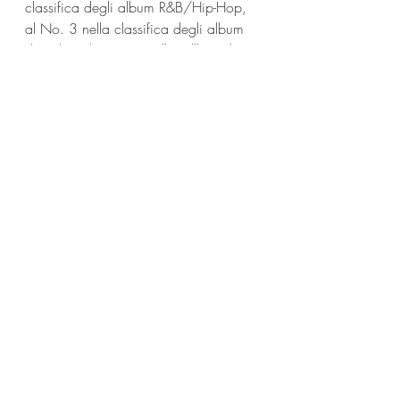
classifica degli album R&B/Hip-Hop, 
al No. 3 nella classifica degli album 
digitali e al No. 12 nella Billboard 
Top 200 e ricevendo tre nomination ai 
Grammy.
https://youtu.be/xoZri7Y_3kA
Discografia:
2008 - Fearless
2010 - Love Me Back
2015 - Reality Show