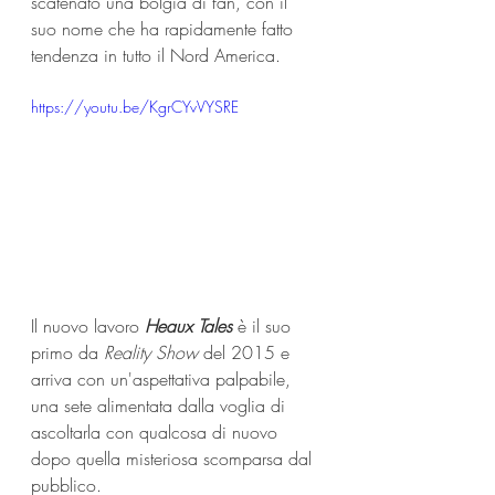
scatenato una bolgia di fan, con il 
suo nome che ha rapidamente fatto 
tendenza in tutto il Nord America. 
https://youtu.be/KgrCYvVYSRE
Il nuovo lavoro 
Heaux Tales
 è il suo 
primo da 
Reality Show
 del 2015 e 
arriva con un'aspettativa palpabile, 
una sete alimentata dalla voglia di 
ascoltarla con qualcosa di nuovo 
dopo quella misteriosa scomparsa dal 
pubblico.