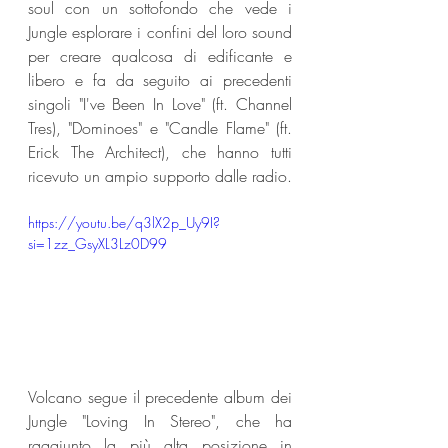
soul con un sottofondo che vede i 
Jungle esplorare i confini del loro sound 
per creare qualcosa di edificante e 
libero e fa da seguito ai precedenti 
singoli "I've Been In Love" (ft. Channel 
Tres), "Dominoes" e "Candle Flame" (ft. 
Erick The Architect), che hanno tutti 
ricevuto un ampio supporto dalle radio.
https://youtu.be/q3lX2p_Uy9I?
si=1zz_GsyXL3Lz0D99
Volcano segue il precedente album dei 
Jungle "Loving In Stereo", che ha 
raggiunto la più alta posizione in 