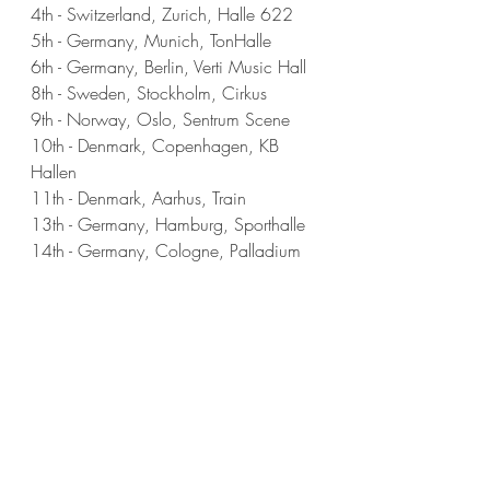
4th - Switzerland, Zurich, Halle 622
5th - Germany, Munich, TonHalle
6th - Germany, Berlin, Verti Music Hall
8th - Sweden, Stockholm, Cirkus
9th - Norway, Oslo, Sentrum Scene
10th - Denmark, Copenhagen, KB 
Hallen
11th - Denmark, Aarhus, Train
13th - Germany, Hamburg, Sporthalle
14th - Germany, Cologne, Palladium
15th - Netherlands, Amsterdam, AFAS 
Live
16th - Belgium, Antwerp, Lotto Arena