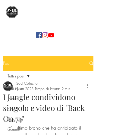
SOUL COLLECTION
Soul Food | Soul Mind
Post
Tutti i post
Soul Collection
Tutti i post
9 set 2023
Tempo di lettura: 2 min
I Jungle condividono
News
singolo e video di "Back
Playlist
On 74"
Biografie
E’ l'ultimo brano che ha anticipato il 
Concerti