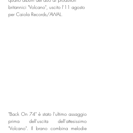
quarto album del duo di produttori 
britannici "Volcano", uscito l'11 agosto 
per Caiola Records/AWAL. 
"Back On 74" è stato l'ultimo assaggio 
prima dell'uscita dell'attesissimo 
"Volcano". Il brano combina melodie 