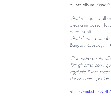
quinto album 
Starfruit
 
"
Starfruit
", quinto albu
dieci anni passati lav
accattivanti. 
"
Starfuit
" vanta collabo
Bangas, Rapsody, Ill
"
E' il nostro quinto a
Tutti gli artisti con 
aggiunto il loro tocco
decisamente speciale
https://youtu.be/vC