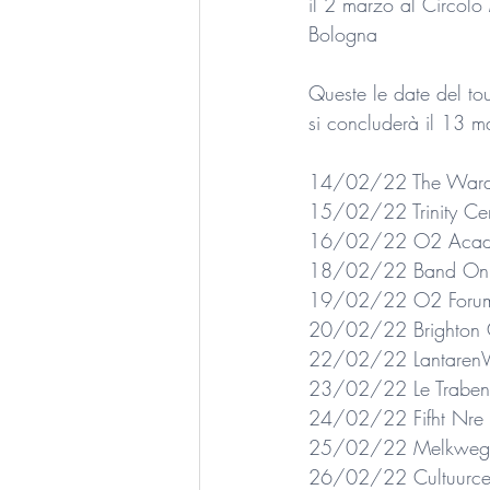
il 2 marzo al Circol
Bologna
Queste le date del to
si concluderà il 13 m
14/02/22 The Wardr
15/02/22 Trinity Cent
16/02/22 O2 Acade
18/02/22 Band On T
19/02/22 O2 Forum K
20/02/22 Brighton C
22/02/22 LantarenVe
23/02/22 Le Trabendo
24/02/22 Fifht Nre 
25/02/22 Melkweg 
26/02/22 Cultuurcent