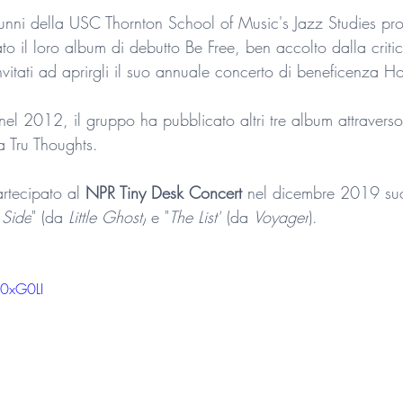
 alunni della USC Thornton School of Music's Jazz Studies pr
 il loro album di debutto Be Free, ben accolto dalla critic
vitati ad aprirgli il suo annuale concerto di beneficenza Ho
nel 2012, il gruppo ha pubblicato altri tre album attraverso 
a Tru Thoughts.
rtecipato al 
NPR Tiny Desk Concert 
nel dicembre 2019 su
 Side
" (da 
Little Ghost)
 e "
The List"
 (da 
Voyager
).
Y0xG0LI