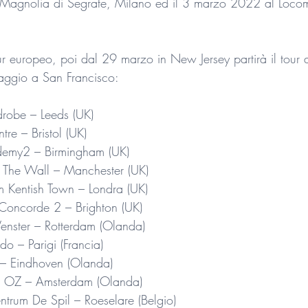
o Magnolia di Segrate, Milano ed il 3 marzo 2022 al Locom
ur europeo, poi dal 29 marzo in New Jersey partirà il tour
aggio a San Francisco:
obe – Leeds (UK)
re – Bristol (UK)
my2 – Birmingham (UK)
he Wall – Manchester (UK)
entish Town – Londra (UK)
oncorde 2 – Brighton (UK)
nster – Rotterdam (Olanda)
 – Parigi (Francia)
– Eindhoven (Olanda)
OZ – Amsterdam (Olanda)
rum De Spil – Roeselare (Belgio)