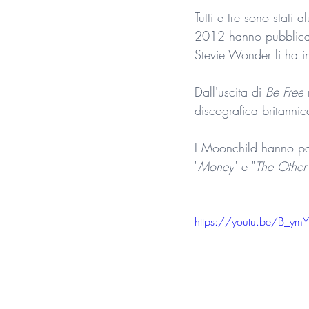
Tutti e tre sono stati
2012 hanno pubblicato
Stevie Wonder li ha in
Dall'uscita di 
Be Free
 
discografica britannic
I Moonchild hanno pa
"
Money
" e "
The Other
https://youtu.be/B_ym