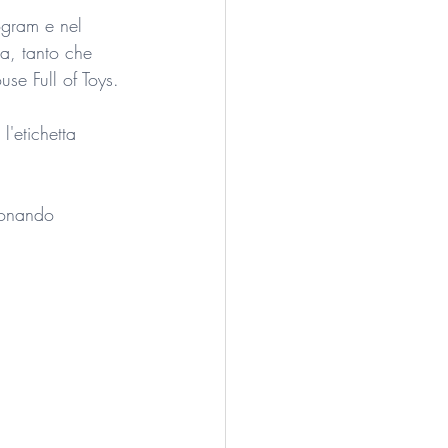
ogram e nel 
a, tanto che 
use Full of Toys.
l'etichetta 
onando 