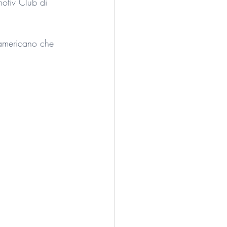
otiv Club di 
 americano che 