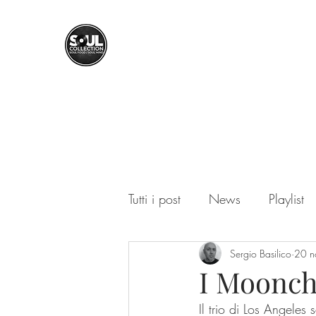
SOUL COLLECTION
Soul Food | Soul Mind
Tutti i post
News
Playlist
Sergio Basilico
20 n
I Moonchi
Il trio di Los Angeles 