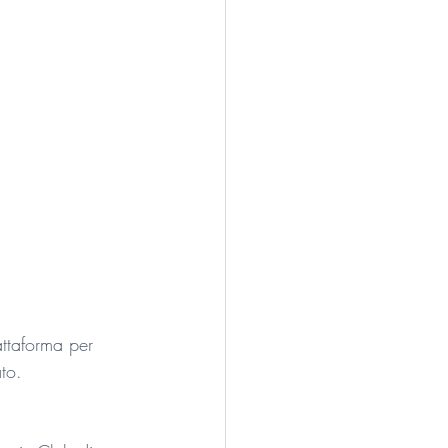
attaforma per 
to.