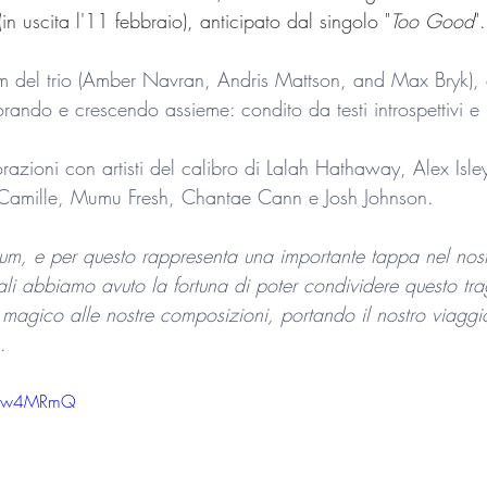
(in uscita l'11 febbraio), anticipato dal singolo "
Too Good
".
m del trio (Amber Navran, Andris Mattson, and Max Bryk), è i
orando e crescendo assieme: condito da testi introspettivi e
razioni con artisti del calibro di Lalah Hathaway, Alex Isle
 Camille, Mumu Fresh, Chantae Cann e Josh Johnson.
lbum, e per questo rappresenta una importante tappa nel nos
i quali abbiamo avuto la fortuna di poter condividere questo t
 magico alle nostre composizioni, portando il nostro viaggi
".
4FZw4MRmQ