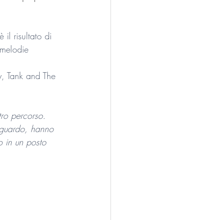
 
l risultato di 
 melodie 
y, Tank and The 
tro percorso. 
raguardo, hanno 
o in un posto 