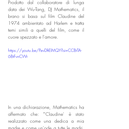
Prodotto dal collaboratore di lunga 
data dei Wu-Tang, DJ Mathematics, il 
brano si basa sul film Claudine del 
1974 ambientato ad Harlem e tratta 
temi simili a quelli del film, come il 
cuore spezzato e l'amore.
https://youtu.be/PevDftElMQY?si=CCBtTA-
6BtFvnCWt
In una dichiarazione, Mathematics ha 
affermato che: "'Claudine' è stato 
realizzato come una dedica a mia 
madre e come un'ode a tutte le madri, 