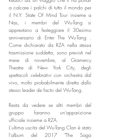
Reduci da un viaggio che li ha portati 
a calcare i palchi di tutto il mondo per 
il N.Y. State Of Mind Tour insieme a 
Nas, i membri del Wu-Tang si 
apprestano a festeggiare il 30esimo 
anniversario di Enter The Wu-Tang . 
Come dichiarato da RZA nella stessa 
trasmissione suddetta, sono previsti nel 
mese di novembre, al Gramercy 
Theatre di New York City, degli 
spettacoli celebrativi con orchestra dal 
vivo, molto probabilmente diretta dallo 
stesso leader de facto del Wu-Tang.
Resta da vedere se altri membri del 
gruppo faranno un’apparizione 
ufficiale insieme a RZA.
L'ultima uscita del Wu-Tang Clan è stato 
l'album del 2017 "The Saga 