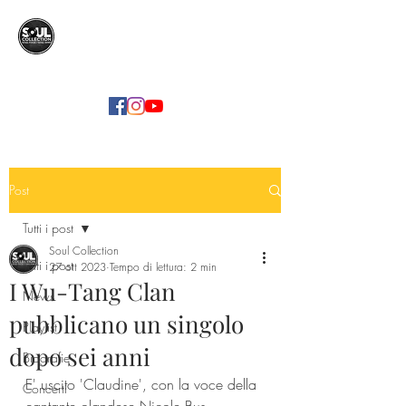
SOUL COLLECTION
Soul Food | Soul Mind
Post
Tutti i post
Soul Collection
Tutti i post
27 ott 2023
Tempo di lettura: 2 min
I Wu-Tang Clan
News
pubblicano un singolo
Playlist
dopo sei anni
Biografie
E' uscito 'Claudine', con la voce della 
Concerti