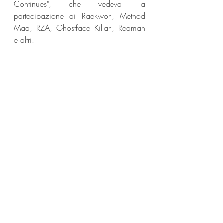
Continues", che vedeva la 
partecipazione di Raekwon, Method 
Mad, RZA, Ghostface Killah, Redman 
e altri.
Social:
Facebook: @wutangclan @methodman 
@GhostfaceKillahOfficial @nicoleabus 
@MathematicsWU