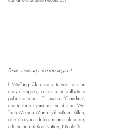
cantante olandese Nicole Bus
Fonte: mixmag.net e rapologia.it 
I Wu-Tang Clan sono tornati con un 
nuovo singolo, a sei anni dall'ultima 
pubblicazione. E' uscito "Claudine", 
che include i versi dei membri del Wu-
Tang Method Man e Ghostface Killah, 
oltre alla voce della cantante olandese, 
e firmataria di Roc Nation, Nicole Bus.