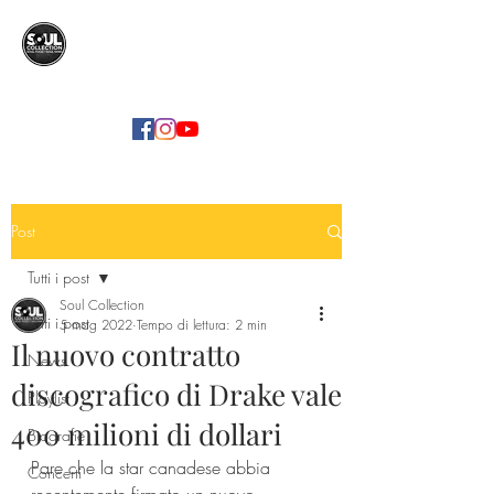
SOUL COLLECTION
Soul Food | Soul Mind
Post
Tutti i post
Soul Collection
Tutti i post
5 mag 2022
Tempo di lettura: 2 min
Il nuovo contratto
News
discografico di Drake vale
Playlist
400 milioni di dollari
Biografie
Pare che la star canadese abbia 
Concerti