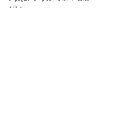
anticipi.
di Dario Simonetti per 
soldoutservice.com
Drake
News
Post recenti
Mostra tutti