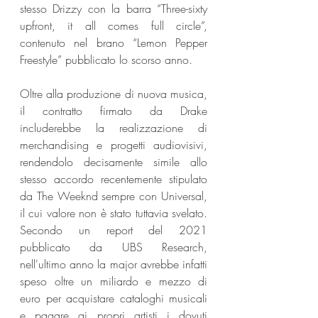
stesso Drizzy con la barra “Three-sixty 
upfront, it all comes full circle”, 
contenuto nel brano “Lemon Pepper 
Freestyle” pubblicato lo scorso anno.
Oltre alla produzione di nuova musica, 
il contratto firmato da Drake 
includerebbe la realizzazione di 
merchandising e progetti audiovisivi, 
rendendolo decisamente simile allo 
stesso accordo recentemente stipulato 
da The Weeknd sempre con Universal, 
il cui valore non è stato tuttavia svelato. 
Secondo un report del 2021 
pubblicato da UBS Research, 
nell'ultimo anno la major avrebbe infatti 
speso oltre un miliardo e mezzo di 
euro per acquistare cataloghi musicali 
e pagare ai propri artisti i dovuti 