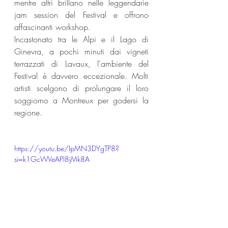
mentre altri brillano nelle leggendarie 
jam session del Festival e offrono 
affascinanti workshop.
Incastonato tra le Alpi e il Lago di 
Ginevra, a pochi minuti dai vigneti 
terrazzati di Lavaux, l'ambiente del 
Festival è davvero eccezionale. Molti 
artisti scelgono di prolungare il loro 
soggiorno a Montreux per godersi la 
regione.
https://youtu.be/IpMN3DYgTP8?
si=k1GcWVeAPI8jMk8A