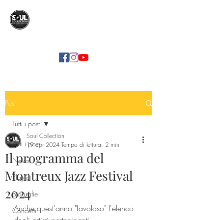
SOUL COLLECTION
Soul Food | Soul Mind
Post
Tutti i post
Soul Collection
Tutti i post
19 apr 2024
Tempo di lettura: 2 min
Il programma del
News
Montreux Jazz Festival
Playlist
2024
Biografie
Anche quest'anno "favoloso" l'elenco 
Concerti