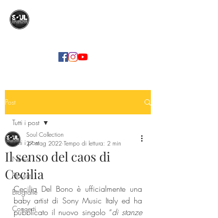
SOUL COLLECTION
Soul Food | Soul Mind
Post
Tutti i post
Soul Collection
Tutti i post
27 mag 2022
Tempo di lettura: 2 min
Il senso del caos di
News
Cecilia
Playlist
Cecilia Del Bono è ufficialmente una 
Biografie
baby artist di Sony Music Italy ed ha 
Concerti
pubblicato il nuovo singolo “
di stanze 