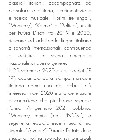
classici italiani, accompagnata da 
pianoforte e chitarra, sperimentazione 
e ricerca musicale. I primi tre singoli, 
“Monterey”, “Karma” e “Baltico”, usciti 
per Futura Dischi tra 2019 e 2020, 
riescono ad adattare la lingua italiana 
a sonorità internazionali, contribuendo 
a definire la scena emergente 
nazionale di questo genere. 
Il 25 settembre 2020 esce il debut EP 
“?”, acclamato dalla stampa musicale 
italiana come uno dei debutti più 
interessanti del 2020 e una delle uscite 
discografiche che più hanno segnato 
l’anno. A gennaio 2021 pubblica 
“Monterey remix (feat. LNDFK)”, a 
seguire a febbraio esce il suo ultimo 
singolo “tè verde”. Durante l’estate dello 
stesso anno ha suonato sui principali 