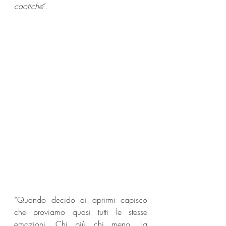
caotiche
”. 
“Quando decido di aprirmi capisco 
che proviamo quasi tutti le stesse 
emozioni. Chi più chi meno. La 