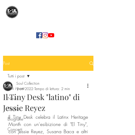
SOUL COLLECTION
Soul Food | Soul Mind
Post
Tutti i post
Soul Collection
Tutti i post
9 ott 2022
Tempo di lettura: 2 min
Il Tiny Desk "latino" di
News
Jessie Reyez
Playlist
Il Tiny Desk celebra il Latinx Heritage 
Biografie
Month con un'esibizione di "El Tiny", 
Concerti
con Jessie Reyez, Susana Baca e altri 