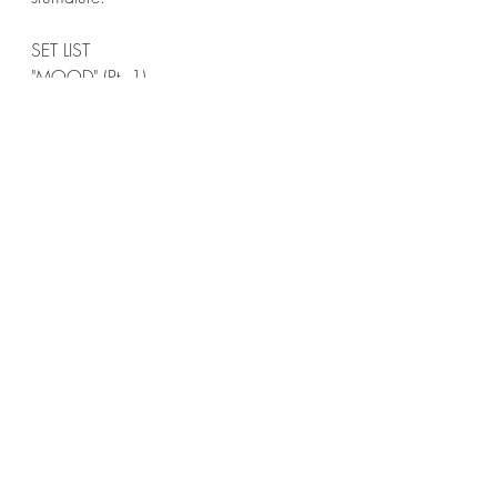
SET LIST
"MOOD" (Pt. 1) 
"MUTUAL FRIEND" / "FIGURES"
"ONLY ONE"
"FOREVER" / "IMPORTED"
"MOOD" (Pt. 2)
Tiny Desk
Jessie Reyez
News
Post recenti
Mostra tutti