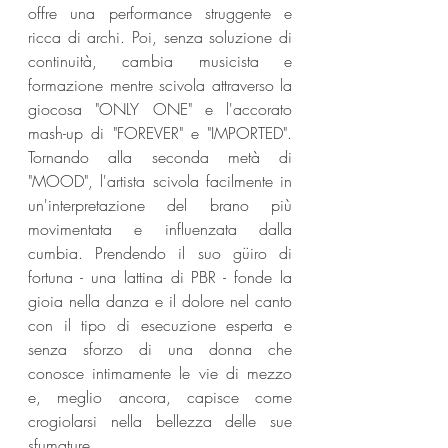
offre una performance struggente e 
ricca di archi. Poi, senza soluzione di 
continuità, cambia musicista e 
formazione mentre scivola attraverso la 
giocosa "ONLY ONE" e l'accorato 
mash-up di "FOREVER" e "IMPORTED". 
Tornando alla seconda metà di 
"MOOD", l'artista scivola facilmente in 
un'interpretazione del brano più 
movimentata e influenzata dalla 
cumbia. Prendendo il suo güiro di 
fortuna - una lattina di PBR - fonde la 
gioia nella danza e il dolore nel canto 
con il tipo di esecuzione esperta e 
senza sforzo di una donna che 
conosce intimamente le vie di mezzo 
e, meglio ancora, capisce come 
crogiolarsi nella bellezza delle sue 
sfumature.