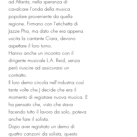
ad Atlanta, nella speranza di 
cavalcare l'onda della musica 
popolare proveniente da quella 
regione. Firmano con l'etichetta di 
Jazze Pha, ma dato che era appena 
uscita la cantante Ciara, devono 
aspettare il loro turno. 
Hanno anche un incontro con il 
dirigente musicale L.A. Reid, senza 
però riuscire ad assicurarsi un 
contratto. 
Il loro demo circola nell'industria così 
tante volte che J decide che era il 
momento di registrare nuova musica. E 
ha pensato che, visto che stava 
facendo tutto il lavoro da solo, poteva 
anche fare il solista. 
Dopo aver registrato un demo di 
quattro canzoni da solista, questo 