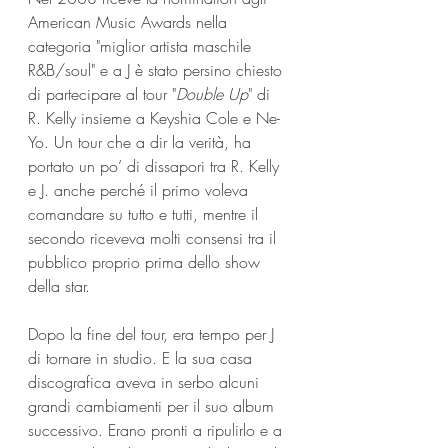
American Music Awards nella 
categoria "miglior artista maschile 
R&B/soul" e a J è stato persino chiesto 
di partecipare al tour "
Double Up
" di 
R. Kelly insieme a Keyshia Cole e Ne-
Yo. Un tour che a dir la verità, ha 
portato un po’ di dissapori tra R. Kelly 
e J. anche perché il primo voleva 
comandare su tutto e tutti, mentre il 
secondo riceveva molti consensi tra il 
pubblico proprio prima dello show 
della star.
Dopo la fine del tour, era tempo per J 
di tornare in studio. E la sua casa 
discografica aveva in serbo alcuni 
grandi cambiamenti per il suo album 
successivo. Erano pronti a ripulirlo e a 