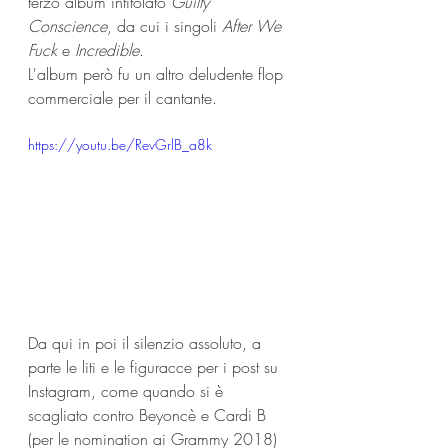
terzo album intitolato 
Guilty 
Conscience
, da cui i singoli 
After We 
Fuck
 e 
Incredible
. 
L'album però fu un altro deludente flop 
commerciale per il cantante.
https://youtu.be/RevGrlB_a8k
Da qui in poi il silenzio assoluto, a 
parte le liti e le figuracce per i post su 
Instagram, come quando si è 
scagliato contro Beyoncè e Cardi B 
(per le nomination ai Grammy 2018) 