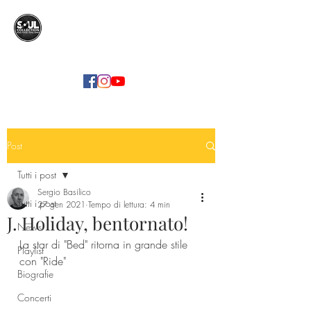
SOUL COLLECTION
Soul Food | Soul Mind
Post
Tutti i post
Sergio Basilico
Tutti i post
27 gen 2021
Tempo di lettura: 4 min
J. Holiday, bentornato!
News
La star di "Bed" ritorna in grande stile 
Playlist
con "Ride"
Biografie
Concerti