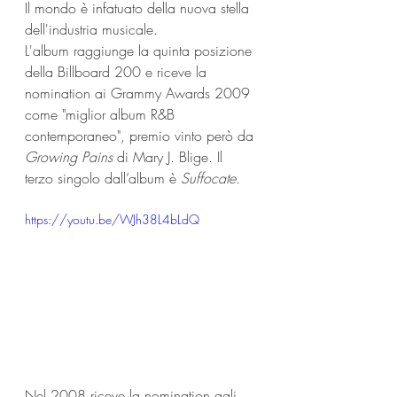
Il mondo è infatuato della nuova stella 
dell'industria musicale. 
L'album raggiunge la quinta posizione 
della Billboard 200 e riceve la 
nomination ai Grammy Awards 2009 
come "miglior album R&B 
contemporaneo", premio vinto però da 
Growing Pains
 di Mary J. Blige. Il 
terzo singolo dall’album è 
Suffocate.
https://youtu.be/WJh38L4bLdQ
Nel 2008 riceve la nomination agli 