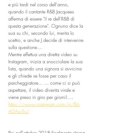
e più tardi nel corso dell'anno, 
quando il cantante R&B Jacquees 
afferma di essere "il re dell'R&B di 
questa generazione". Ognuno dice la 
sua su chi, secondo lui, merita lo 
scettro, e anche J decide di intervenire 
sulla questione...
Mentre effettua una diretta video su 
Instagram, inizia a snocciolare la sua 
lista, quando una signora si avvicina 
e gli chiede se fosse per caso il 
parcheggiatore... ... come ci si può 
aspettare, il video diventa virale e 
viene preso in giro per giorni!....
https://www.instagram.com/p/BrL-
rX2Aw5x/
Poi nell'ottobre 2018 finalmente ritorna 