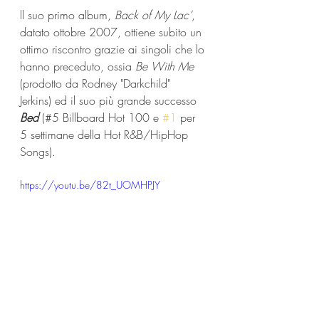
ll suo primo album, 
Back of My Lac’
, 
datato ottobre 2007, ottiene subito un 
ottimo riscontro grazie ai singoli che lo 
hanno preceduto, ossia 
Be With Me
(prodotto da Rodney "Darkchild" 
Jerkins) ed il suo più grande successo 
Bed
 (#5 Billboard Hot 100 e 
#1
 per 
5 settimane della Hot R&B/HipHop 
Songs). 
https://youtu.be/82t_UOMHPJY