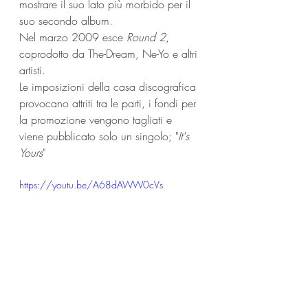
mostrare il suo lato più morbido per il 
suo secondo album.
Nel marzo 2009 esce 
Round 2
, 
coprodotto da The-Dream, Ne-Yo e altri 
artisti. 
Le imposizioni della casa discografica 
provocano attriti tra le parti, i fondi per 
la promozione vengono tagliati e 
viene pubblicato solo un singolo; "
It's 
Yours
"
https://youtu.be/A68dAWW0cVs