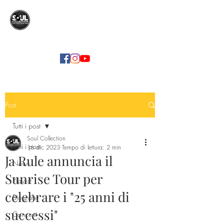
SOUL COLLECTION
Soul Food | Soul Mind
Post
Tutti i post
Soul Collection
Tutti i post
16 dic 2023
Tempo di lettura: 2 min
Ja Rule annuncia il
News
Sunrise Tour per
Playlist
celebrare i "25 anni di
Biografie
successi"
Concerti