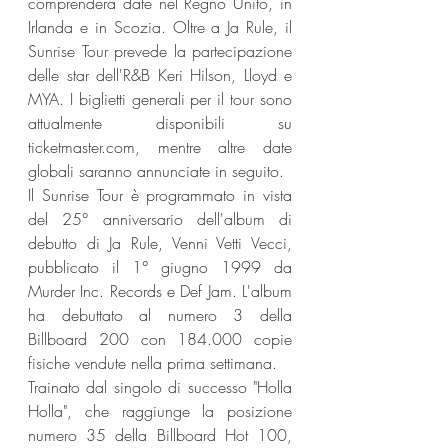
comprenderà date nel Regno Unito, in 
Irlanda e in Scozia. Oltre a Ja Rule, il 
Sunrise Tour prevede la partecipazione 
delle star dell'R&B Keri Hilson, Lloyd e 
MYA. I biglietti generali per il tour sono 
attualmente disponibili su 
ticketmaster.com
,
 mentre altre date 
globali saranno annunciate in seguito.
Il Sunrise Tour è programmato in vista 
del 25° anniversario dell'album di 
debutto di Ja Rule, Venni Vetti Vecci, 
pubblicato il 1° giugno 1999 da 
Murder Inc. Records e Def Jam. L'album 
ha debuttato al numero 3 della 
Billboard 200 con 184.000 copie 
fisiche vendute nella prima settimana.
Trainato dal singolo di successo "Holla 
Holla", che raggiunge la posizione 
numero 35 della Billboard Hot 100, 