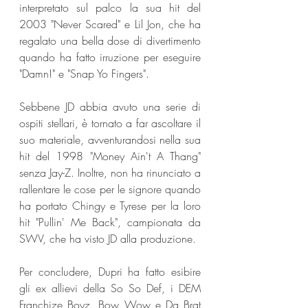
interpretato sul palco la sua hit del 
2003 "Never Scared" e Lil Jon, che ha 
regalato una bella dose di divertimento 
quando ha fatto irruzione per eseguire 
"Damn!" e "Snap Yo Fingers".
Sebbene JD abbia avuto una serie di 
ospiti stellari, è tornato a far ascoltare il 
suo materiale, avventurandosi nella sua 
hit del 1998 "Money Ain't A Thang" 
senza Jay-Z. Inoltre, non ha rinunciato a 
rallentare le cose per le signore quando 
ha portato Chingy e Tyrese per la loro 
hit "Pullin' Me Back", campionata da 
SWV, che ha visto JD alla produzione.
Per concludere, Dupri ha fatto esibire 
gli ex allievi della So So Def, i DEM 
Franchize Boyz, Bow Wow e Da Brat 