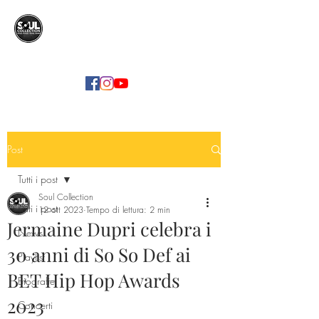
SOUL COLLECTION
Soul Food | Soul Mind
Post
Tutti i post
Soul Collection
Tutti i post
12 ott 2023
Tempo di lettura: 2 min
Jermaine Dupri celebra i
News
30 anni di So So Def ai
Playlist
BET Hip Hop Awards
Biografie
2023
Concerti