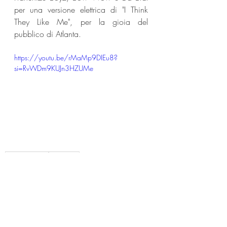
per una versione elettrica di "I Think 
They Like Me", per la gioia del 
pubblico di Atlanta.
https://youtu.be/rMaMp9DIEu8?
si=RvWDm9KUJn3HZUMe
Jermaine Dupri
So So Def
BET Hip Hop Awards 2023
News