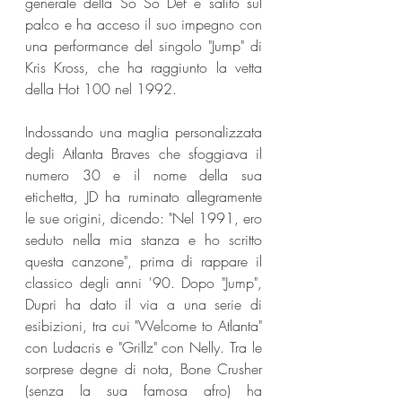
generale della So So Def è salito sul 
palco e ha acceso il suo impegno con 
una performance del singolo "Jump" di 
Kris Kross, che ha raggiunto la vetta 
della Hot 100 nel 1992.
Indossando una maglia personalizzata 
degli Atlanta Braves che sfoggiava il 
numero 30 e il nome della sua 
etichetta, JD ha ruminato allegramente 
le sue origini, dicendo: "Nel 1991, ero 
seduto nella mia stanza e ho scritto 
questa canzone", prima di rappare il 
classico degli anni '90. Dopo "Jump", 
Dupri ha dato il via a una serie di 
esibizioni, tra cui "Welcome to Atlanta" 
con Ludacris e "Grillz" con Nelly. Tra le 
sorprese degne di nota, Bone Crusher 
(senza la sua famosa afro) ha 