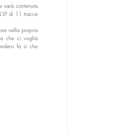
 sarà contenuta 
'LP di 11 tracce 
re nella propria 
a che ci voglia 
ndersi fa sì che 