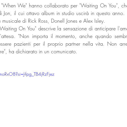
di "When We" hanno collaborato per "Waiting On You", che
 Jon, il cui ottavo album in studio uscirà in questo anno. L
a musicale di Rick Ross, Donell Jones e Alex Isley.
aiting On You" descrive la sensazione di anticipare l'amo
ell'attesa. "Non importa il momento, anche quando sembr
essere pazienti per il proprio partner nella vita. Non arre
re", ha dichiarato in un comunicato.
moRxO8?si=J-fpg_TB4jRzFjez