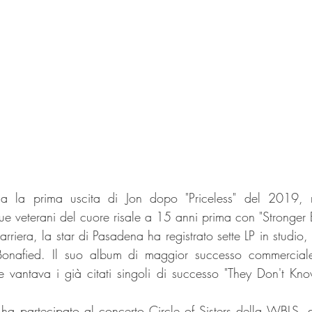
a la prima uscita di Jon dopo "Priceless" del 2019, m
due veterani del cuore risale a 15 anni prima con "Stronger 
rriera, la star di Pasadena ha registrato sette LP in studio, 
onafied. Il suo album di maggior successo commerciale
he vantava i già citati singoli di successo "They Don't Know
ha partecipato al concerto Circle of Sisters della WBLS, 