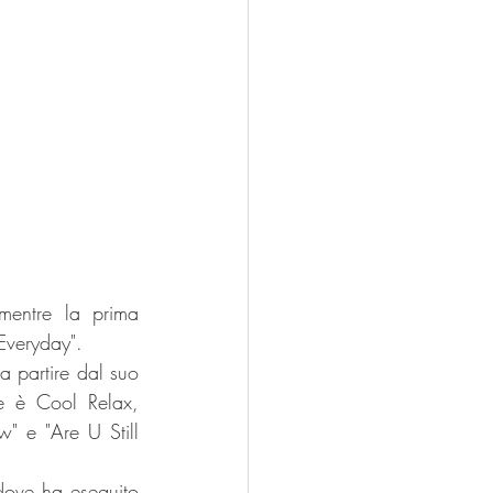
entre la prima 
Everyday".
a partire dal suo 
 è Cool Relax, 
" e "Are U Still 
dove ha eseguito 