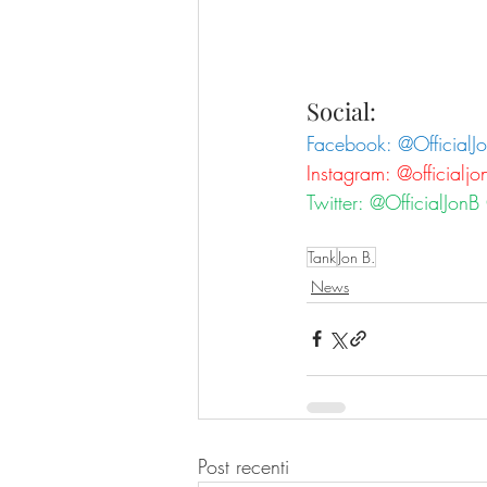
Social:
Facebook: @OfficialJ
Instagram: @officialj
Twitter: @OfficialJon
Tank
Jon B.
News
Post recenti