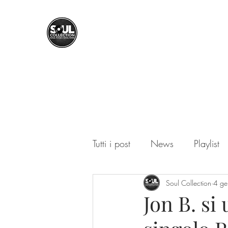
SOUL COLLECTION
Soul Food | Soul Mind
Tutti i post
News
Playlist
Soul Collection
4 g
Jon B. si