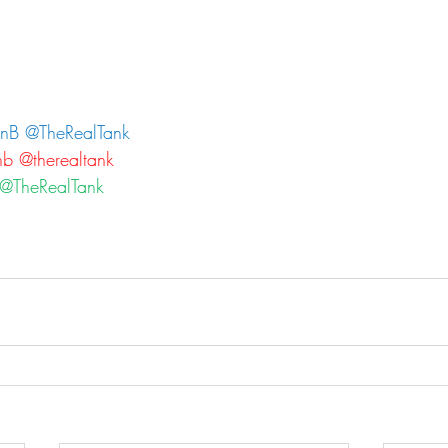
onB @TheRealTank
onb @therealtank
B @TheRealTank