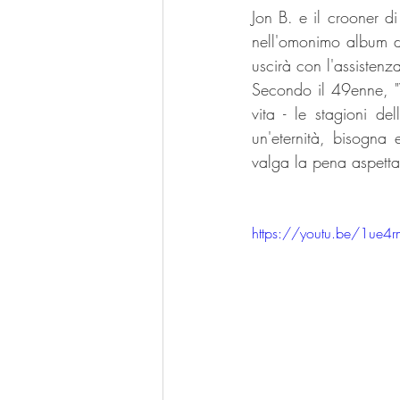
Jon B. e il crooner 
nell'omonimo album di
uscirà con l'assistenz
Secondo il 49enne, "W
vita - le stagioni d
un'eternità, bisogna 
valga la pena aspetta
https://youtu.be/1ue4r