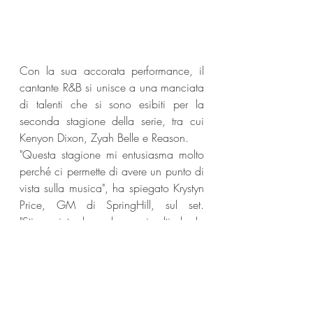
Con la sua accorata performance, il 
cantante R&B si unisce a una manciata 
di talenti che si sono esibiti per la 
seconda stagione della serie, tra cui 
Kenyon Dixon, Zyah Belle e Reason. 
"Questa stagione mi entusiasma molto 
perché ci permette di avere un punto di 
vista sulla musica", ha spiegato Krystyn 
Price, GM di SpringHill, sul set. 
"Stiamo introducendo nuovi volti che la 
gente potrebbe non conoscere, altri 
che potrebbero conoscere, ma ora 
siamo inseriti nella conversazione 
musicale.... Siamo molto attenti a 
come entriamo nelle stanze e ci 