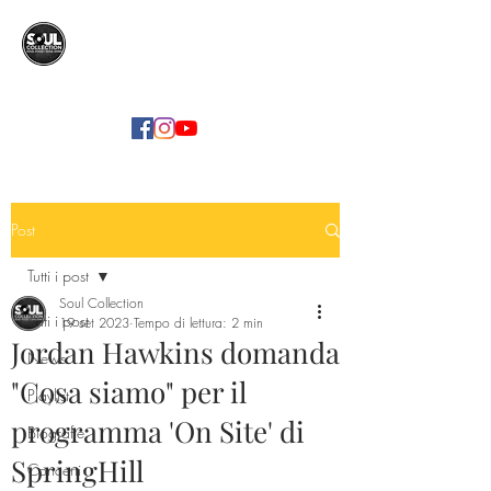
SOUL COLLECTION
Soul Food | Soul Mind
Post
Tutti i post
Soul Collection
Tutti i post
19 set 2023
Tempo di lettura: 2 min
Jordan Hawkins domanda
News
"Cosa siamo" per il
Playlist
programma 'On Site' di
Biografie
SpringHill
Concerti