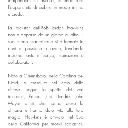
indipendenti in ascesa, offrendo loro 
l'opportunità di esibirsi in modo intimo 
e crudo. 
La rockstar dell'R&B Jordan Hawkins 
non è apparsa da un giorno all'altro. Il 
suo suono straordinario si è formato in 
anni di passione e lavoro, fondendo 
insieme tante influenze, ispirazioni e 
collaboratori. 
Nato a Greensboro, nella Carolina del 
Nord, e cresciuto nel coro della 
chiesa, segue lo spirito dei veri 
interpreti, Prince, Jimi Hendrix, John 
Mayer, artisti che hanno preso la 
chitarra e hanno dato vita alla loro 
magia. Hawkins è arrivato nel Sud 
della California per motivi scolastici, 