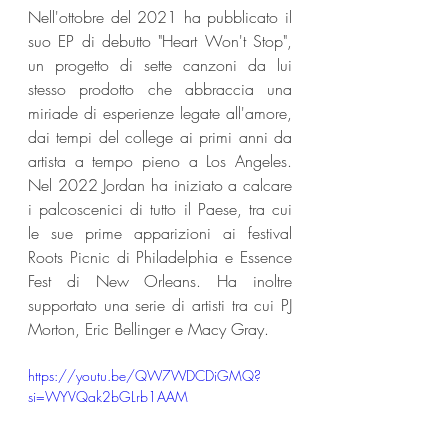
Nell'ottobre del 2021 ha pubblicato il 
suo EP di debutto "Heart Won't Stop", 
un progetto di sette canzoni da lui 
stesso prodotto che abbraccia una 
miriade di esperienze legate all'amore, 
dai tempi del college ai primi anni da 
artista a tempo pieno a Los Angeles. 
Nel 2022 Jordan ha iniziato a calcare 
i palcoscenici di tutto il Paese, tra cui 
le sue prime apparizioni ai festival 
Roots Picnic di Philadelphia e Essence 
Fest di New Orleans. Ha inoltre 
supportato una serie di artisti tra cui PJ 
Morton, Eric Bellinger e Macy Gray.
https://youtu.be/QW7WDCDiGMQ?
si=WYVQak2bGLrb1AAM