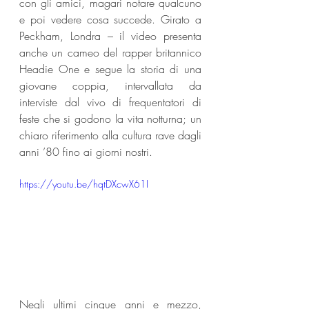
con gli amici, magari notare qualcuno 
e poi vedere cosa succede. Girato a 
Peckham, Londra – il video presenta 
anche un cameo del rapper britannico 
Headie One e segue la storia di una 
giovane coppia, intervallata da 
interviste dal vivo di frequentatori di 
feste che si godono la vita notturna; un 
chiaro riferimento alla cultura rave dagli 
anni ’80 fino ai giorni nostri.
https://youtu.be/hqtDXcwX61I
Negli ultimi cinque anni e mezzo, 