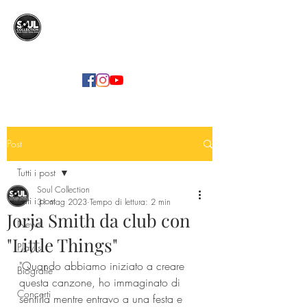
SOUL COLLECTION
Soul Food | Soul Mind
Post
Tutti i post
Soul Collection
Tutti i post
31 mag 2023
Tempo di lettura: 2 min
Jorja Smith da club con
News
"Little Things"
Playlist
"Quando abbiamo iniziato a creare 
Biografie
questa canzone, ho immaginato di 
Concerti
sentirla mentre entravo a una festa e 