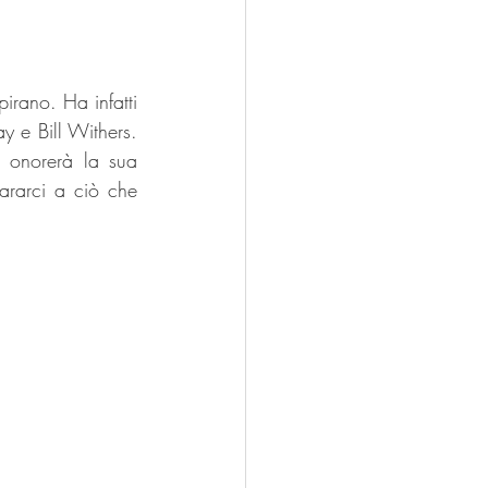
rano. Ha infatti 
y e Bill Withers. 
 onorerà la sua 
rarci a ciò che 