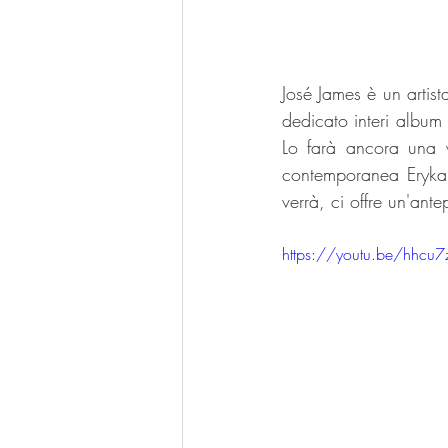
José James è un artis
dedicato interi album 
Lo farà ancora una v
contemporanea Eryka
verrà, ci offre un'ant
https://youtu.be/hhcu7