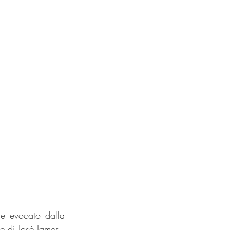
e evocato dalla 
 di José James", 