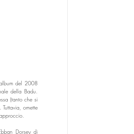
o album del 2008 
ale della Badu. 
sa (tanto che si 
 Tuttavia, omette 
 approccio.
Ebban Dorsey di 