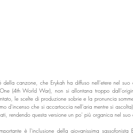
osé della canzone, che Erykah ha diffuso nell'etere nel su
e (4th World War), non si allontana troppo dall'origin
entato, le scelte di produzione sobrie e la pronuncia sommes
mo d'incenso che si accartoccia nell'aria mentre si ascolta).
iati, rendendo questa versione un po' più organica nel suo
mportante è l'inclusione della giovanissima sassofonista 