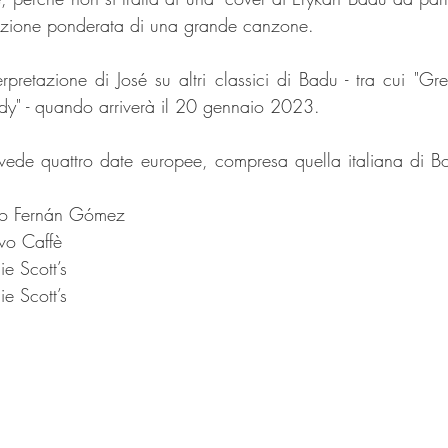
tazione ponderata di una grande canzone.
rpretazione di José su altri classici di Badu - tra cui "Gre
y" - quando arriverà il 20 gennaio 2023. 
revede quattro date europee, compresa quella italiana di Bol
tro Fernán Gómez
vo Caffè
e Scott’s
e Scott’s