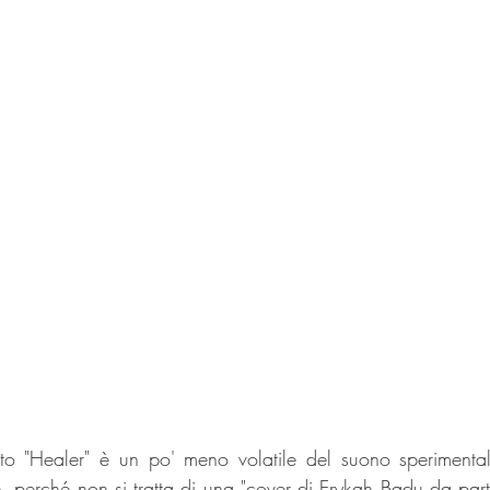
o "Healer" è un po' meno volatile del suono sperimental
perché non si tratta di una "cover di Erykah Badu da parte