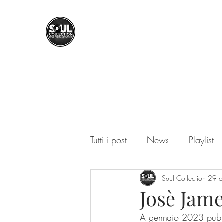
SOUL COLLECTION
Soul Food | Soul Mind
Tutti i post
News
Playlist
Soul Collection
29 o
Josè Jam
A gennaio 2023 pubbli