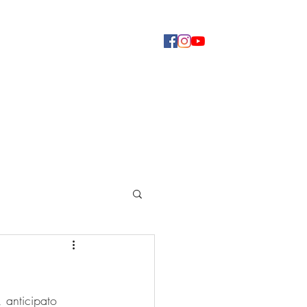
Concerti
Dove ascoltarci
Altro
 anticipato 