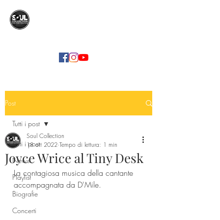
SOUL COLLECTION
Soul Food | Soul Mind
Post
Tutti i post
Soul Collection
Tutti i post
18 ott 2022
Tempo di lettura: 1 min
Joyce Wrice al Tiny Desk
News
La contagiosa musica della cantante 
Playlist
accompagnata da D'Mile.
Biografie
Concerti