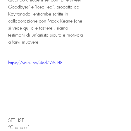
Goodbyes" e "Iced Tea", prodotta da 
Kaytranada, entrambe scritte in 
collaborazione con Mack Keane (che 
si vede qui alle tastiere), siamo 
testimoni di un'artista sicura e motivata 
a farvi muovere.
https://youtu.be/4dd7WejIFi8
SET LIST: 
“Chandler” 