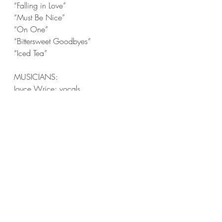
“Falling in Love” 
“Must Be Nice” 
“On One” 
“Bittersweet Goodbyes” 
“Iced Tea”  
MUSICIANS: 
Joyce Wrice: vocals 
Dernst “D’Mile” Emile II: bass 
Branden Akinyele: drums  
Mack Keane: keys, vocals  
Christian Carey: guitar 
D'anna Stewart: vocals 
Astyn Turrentine: vocals
Tiny Desk
Joyce Wrice
News