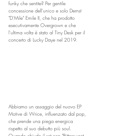
funky che sentite? Per gentile 
concessione dell'unico e solo Dernst 
"D'Mile" Emile II, che ha prodotto 
esecutivamente Overgrown e che 
l'ultima volta è stato al Tiny Desk per il 
concerto di Lucky Daye nel 2019.
Abbiamo un assaggio del nuovo EP 
Motive di Wrice, influenzato dal pop, 
che prende una piega energica 
rispetto al suo debutto più soul. 
Quando chiude il set con "Bittersweet 