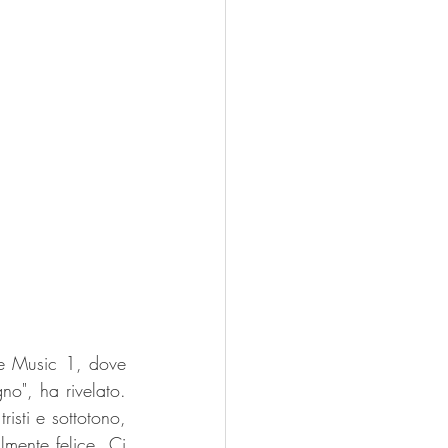
le Music 1, dove 
no", ha rivelato. 
isti e sottotono, 
mente felice. Ci 