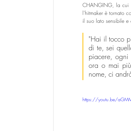
CHANGING, la cui usci
l'hitmaker è tornato c
il suo lato sensibile e
"Hai il tocco 
di te, sei que
piacere, ogni 
ora o mai più,
nome, ci andrò
https://youtu.be/aG