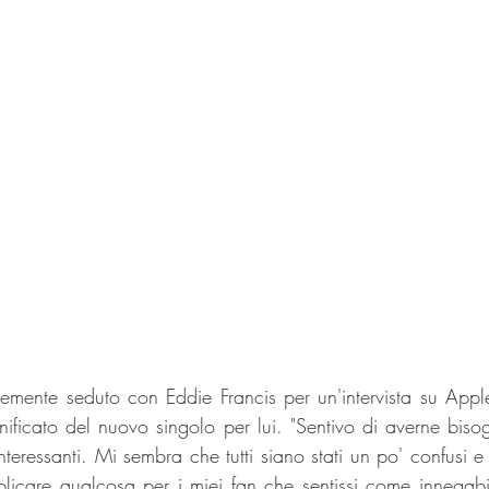
ntemente seduto con Eddie Francis per un'intervista su App
nificato del nuovo singolo per lui. "Sentivo di averne bisog
teressanti. Mi sembra che tutti siano stati un po' confusi e tr
licare qualcosa per i miei fan che sentissi come innegabil