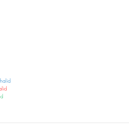
halid
alid
id  