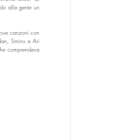
o alla gente un 
nove canzoni con 
dan, Smino e Ari 
 che comprendeva 