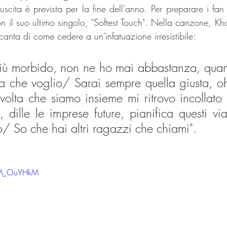
ta è prevista per la fine dell'anno. Per preparare i fan 
on il suo ultimo singolo, "Softest Touch". Nella canzone, Khal
 canta di come cedere a un'infatuazione irresistibile:
più morbido, non ne ho mai abbastanza, quando
lla che voglio/ Sarai sempre quella giusta, oh
volta che siamo insieme mi ritrovo incollato a
 dille le imprese future, pianifica questi via
/ So che hai altri ragazzi che chiami".
MM_OuYHkM