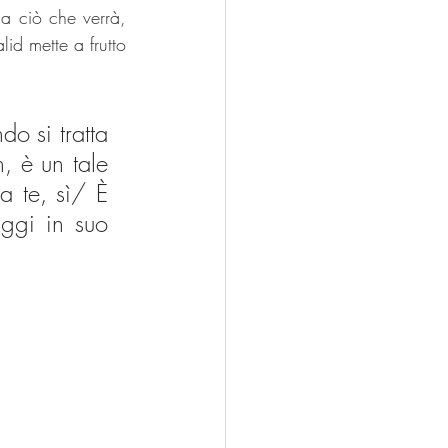
a ciò che verrà, 
id mette a frutto 
 si tratta 
, è un tale 
 te, sì/ È 
ggi in suo 