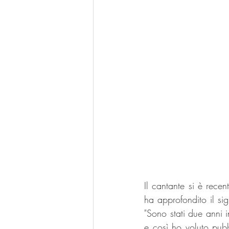
Il cantante si è rece
ha approfondito il sig
"Sono stati due anni in
e così ho voluto pubb