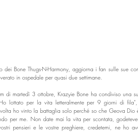
 dei Bone Thugs-N-Harmony, aggiorna i fan sulle sue condi
overato in ospedale per quasi due settimane.  
am di martedì 3 ottobre, Krazyie Bone ha condiviso una su
o lottato per la vita letteralmente per 9 giorni di fila", 
 volta ho vinto la battaglia solo perché so che Geova Dio 
do per me. Non date mai la vita per scontata, godetevela 
vostri pensieri e le vostre preghiere, credetemi, ne ho av