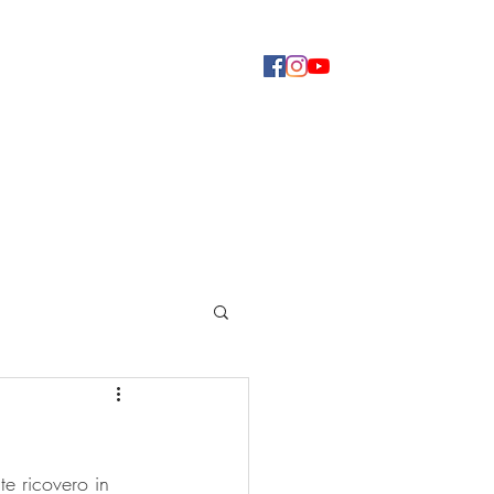
Concerti
Dove ascoltarci
Altro
te ricovero in 