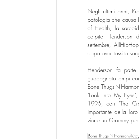
Negli ultimi anni, Kr
patologia che causa la
of Health, la sarcoid
colpito Henderson d
settembre, AllHipHop 
dopo aver tossito san
Henderson fa parte 
guadagnato ampi conse
Bone Thugs-N-Harmony,
"Look Into My Eyes",
1996, con "Tha Cros
importante della loro
vince un Grammy per 
Bone Thugs-N-Harmony
Kra