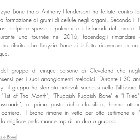
azyie Bone (nato Anthony Henderson) ha lottato contro la
 formazione di grumi di cellule negli organi. Secondo il Nat
osi colpisce spesso i polmoni e i linfonodi del torace. 
urante una tournée nel 2016, facendogli rimandare d
ha riferito che Krayzie Bone si è fatto ricoverare in un
gue.
del gruppo di cinque persone di Cleveland che negli
nsi per i suoi arrangiamenti melodici. Durante i 30 anni
 il gruppo ha sfornato notevoli successi nella Billboard 
 "1st of Tha Month", "Thuggish Ruggish Bone" e "I Tried
sroads", al primo posto della classifica, hanno ottenu
 carriera. Il brano rimane in vetta per otto settimane e l
la migliore performance rap di un duo o gruppo.
yzie Bone