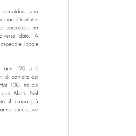
 sarcoidosi, una 
ional Institutes 
La sarcoidosi ha 
iverse date. A 
 ospedale locale 
 anni '90 si è 
 di carriera dei 
Hot 100, tra cui 
" con Akon. Nel 
to il brano più 
'anno successivo 