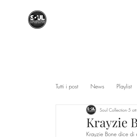
SOUL COLLECTION
Soul Food | Soul Mind
Tutti i post
News
Playlist
Soul Collection
5 ot
Krayzie 
Krayzie Bone dice di av