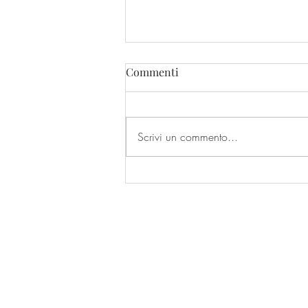
Commenti
Scrivi un commento...
Masego firma il suo brano più
intimo con “Breathe”
Informat