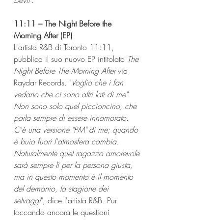
Devil
".
11:11 – The Night Before the 
Morning After (EP)
L'artista R&B di Toronto 11:11, 
pubblica il suo nuovo EP intitolato 
The 
Night Before The Morning After 
via 
Raydar Records. "
Voglio che i fan 
vedano che ci sono altri lati di me". 
Non sono solo quel piccioncino, che 
parla sempre di essere innamorato. 
C'è una versione "PM" di me; quando 
è buio fuori l'atmosfera cambia. 
Naturalmente quel ragazzo amorevole 
sarà sempre lì per la persona giusta, 
ma in questo momento è il momento 
del demonio, la stagione dei 
selvaggi
", dice l'artista R&B. Pur 
toccando ancora le questioni 