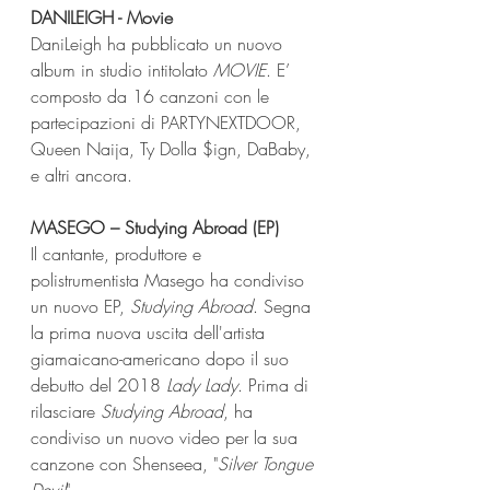
DANILEIGH - Movie
DaniLeigh ha pubblicato un nuovo 
album in studio intitolato 
MOVIE
. E’ 
composto da 16 canzoni con le 
partecipazioni di PARTYNEXTDOOR, 
Queen Naija, Ty Dolla $ign, DaBaby, 
e altri ancora.
MASEGO – Studying Abroad (EP)
Il cantante, produttore e 
polistrumentista Masego ha condiviso 
un nuovo EP, 
Studying Abroad
. Segna 
la prima nuova uscita dell'artista 
giamaicano-americano dopo il suo 
debutto del 2018 
Lady Lady
. Prima di 
rilasciare 
Studying Abroad
, ha 
condiviso un nuovo video per la sua 
canzone con Shenseea, "
Silver Tongue 