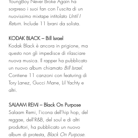
YoungBoy Never Broke Again ha 
sorpreso i suoi fan con l'uscita di un 
nuovissimo mixtape intitolato 
Until I 
Return
. Include 11 brani da solista.
KODAK BLACK – Bill Israel
Kodak Black è ancora in prigione, ma 
questo non gli impedisce di rilasciare 
nuova musica. Il rapper ha pubblicato 
un nuovo album chiamato 
Bill Israel
. 
Contiene 11 canzoni con featuring di 
Tory Lanez, Gucci Mane, Lil Yachty e 
altri.
SALAAM REMI – Black On Purpose
Salaam Remi, l'icona dell'hip hop, del 
reggae, dell'R&B, del soul e di altri 
produttori, ha pubblicato un nuovo 
album di protesta, 
Black On Purpose
. 