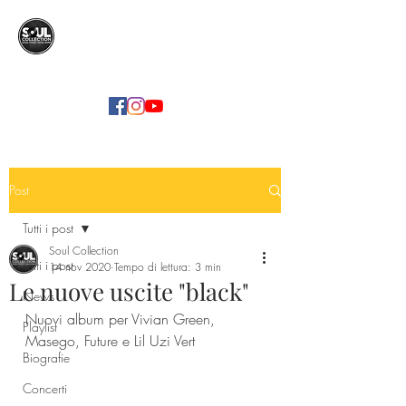
SOUL COLLECTION
Soul Food | Soul Mind
Post
Tutti i post
Soul Collection
Tutti i post
14 nov 2020
Tempo di lettura: 3 min
Le nuove uscite "black"
News
Nuovi album per Vivian Green, 
Playlist
Masego, Future e Lil Uzi Vert
Biografie
Concerti