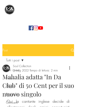
SOUL COLLECTION
Soul Food | Soul Mind
Post
Tutti i post
Soul Collection
Tutti i post
5 mag 2022
Tempo di lettura: 2 min
Mahalia adatta "In Da
News
Club" di 50 Cent per il suo
Playlist
nuovo singolo
Biografie
Qui la cantante inglese decide di 
Concerti